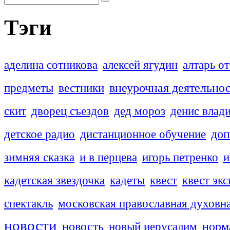
Тэги
аделина сотникова
алексей ягудин
алтарь о
внеурочная деятельно
предметы
вестники
скит
дворец съездов
дед мороз
денис влад
доп
детское радио
дистанционное обучение
зимняя сказка
и в перцева
игорь петренко
и
кадетская звездочка
кадеты
квест
квест эк
спектакль
московская православная духовн
новости
новость
новый иерусалим
норм