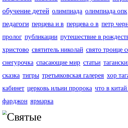
обучение детей
олимпиада
олимпиада опк
педагоги
перцева и в
перцева о в
петр чер
пролог
публикации
путешествие в рождест
христово
святитель николай
свято троице с
снегурочка
спасающие мир
статьи
тагански
сказка
тигры
третьяковская галерея
хор таг
кабинет
церковь ильии пророка
что в китай
фарджон
ярмарка