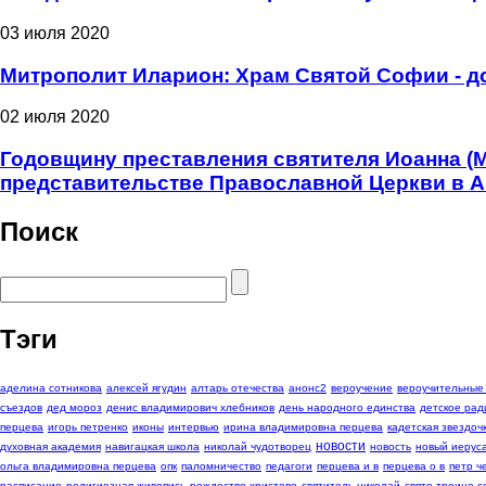
03 июля 2020
Митрополит Иларион: Храм Святой Софии - д
02 июля 2020
Годовщину преставления святителя Иоанна (
представительстве Православной Церкви в 
Поиск
Тэги
аделина сотникова
алексей ягудин
алтарь отечества
анонс2
вероучение
вероучительные
съездов
дед мороз
денис владимирович хлебников
день народного единства
детское рад
перцева
игорь петренко
иконы
интервью
ирина владимировна перцева
кадетская звездоч
новости
духовная академия
навигацкая школа
николай чудотворец
новость
новый иерус
ольга владимировна перцева
опк
паломничество
педагоги
перцева и в
перцева о в
петр 
расписание
религиозная живопись
рождество христово
святитель николай
свято троице с