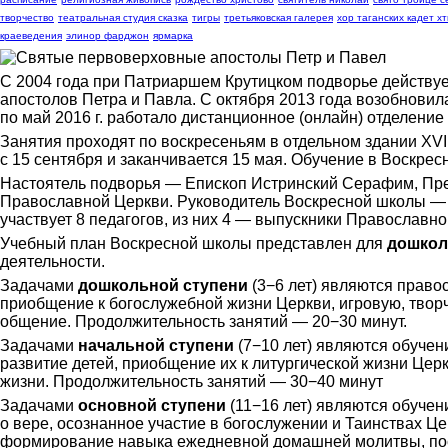
творчество
театральная студия сказка
тигры
третьяковская галерея
хор таганских кадет хт
краеведения
элинор фарджон
ярмарка
С 2004 года при Патриаршем Крутицком подворье действу
апостолов Петра и Павла. С октября 2013 года возобнови
по май 2016 г. работало дистанционное (онлайн) отделение
Занятия проходят по воскресеньям в отдельном здании XVI
с 15 сентября и заканчивается 15 мая. Обучение в Воскрес
Настоятель подворья — Епископ Истринский Серафим, Пре
Православной Церкви. Руководитель Воскресной школы 
участвует 8 педагогов, из них 4 — выпускники Православн
Учебный план Воскресной школы представлен для
дошкол
деятельности.
Задачами
дошкольной ступени
(3−6 лет) являются право
приобщение к богослужебной жизни Церкви, игровую, твор
общение. Продолжительность занятий — 20−30 минут.
Задачами
начальной ступени
(7−10 лет) являются обучен
развитие детей, приобщение их к литургической жизни Цер
жизни. Продолжительность занятий — 30−40 минут
Задачами
основной ступени
(11−16 лет) являются обучен
o вере, осознанное участие в богослужении и Таинствах Ц
формирование навыка ежедневной домашней молитвы, по