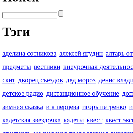
Тэги
аделина сотникова
алексей ягудин
алтарь о
внеурочная деятельно
предметы
вестники
скит
дворец съездов
дед мороз
денис влад
доп
детское радио
дистанционное обучение
зимняя сказка
и в перцева
игорь петренко
и
кадетская звездочка
кадеты
квест
квест эк