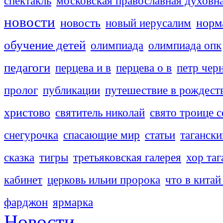
спектакль
московская православная духовн
новости
новость
новый иерусалим
норм
обучение детей
олимпиада
олимпиада опк
педагоги
перцева и в
перцева о в
петр чер
пролог
публикации
путешествие в рождест
христово
святитель николай
свято троице с
снегурочка
спасающие мир
статьи
тагански
сказка
тигры
третьяковская галерея
хор таг
кабинет
церковь ильии пророка
что в китай
фарджон
ярмарка
Новости