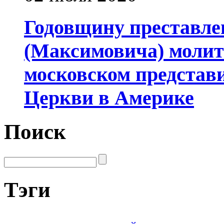
Годовщину преставле
(Максимовича) молит
московском представ
Церкви в Америке
Поиск
Тэги