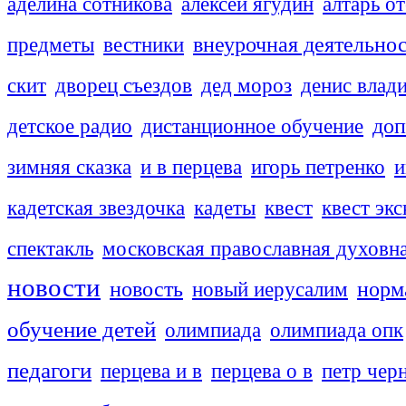
аделина сотникова
алексей ягудин
алтарь о
внеурочная деятельно
предметы
вестники
скит
дворец съездов
дед мороз
денис влад
доп
детское радио
дистанционное обучение
зимняя сказка
и в перцева
игорь петренко
и
кадетская звездочка
кадеты
квест
квест эк
спектакль
московская православная духовн
новости
новость
новый иерусалим
норм
обучение детей
олимпиада
олимпиада опк
педагоги
перцева и в
перцева о в
петр чер