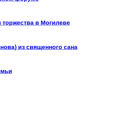
л торжества в Могилеве
нова) из священного сана
емьи