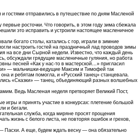
и и гостями отправились в путешествие по дням Масленой
 первые росточки. Что говорить, в этом году зима сбежала
 решили это исправить и устроили настоящее масленичное
вали богато столы, катались с гор, играли в зимние
гли настроить гостей на праздничный лад проводов зимы
ния на все дни Сырной недели. Известно, что каждый день
ись, обсуждали грядущие масленичные гуляния, но работа
вны песней «Как у нас-то в мастерской…» пригласил
омки» — мальчишки-ведущие Максим и Тимофей так
 она и ребятам помогла, и «Русский танец» станцевала.
ришлись «Сказки» — танец, объединяющий разных волшебных
самим. Ведь Масленая неделя претворяет Великий Пост,
е игры и принять участие в конкурсах: плетение большой
ли и бегали.
огательная служба, когда миряне просят прощения
ать жизнь с белого листа, не повторяя ошибок и грехов,
— Пасхи. А еще, будем ждать весну — она обязательно