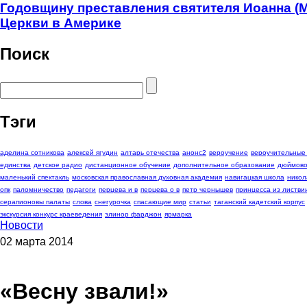
Годовщину преставления святителя Иоанна (
Церкви в Америке
Поиск
Тэги
аделина сотникова
алексей ягудин
алтарь отечества
анонс2
вероучение
вероучительные
единства
детское радио
дистанционное обучение
дополнительное образование
дюймово
маленький спектакль
московская православная духовная академия
навигацкая школа
никол
опк
паломничество
педагоги
перцева и в
перцева о в
петр чернышев
принцесса из листви
серапионовы палаты
слова
снегурочка
спасающие мир
статьи
таганский кадетский корпус
экскурсия конкурс краеведения
элинор фарджон
ярмарка
Новости
02 марта 2014
«Весну звали!»