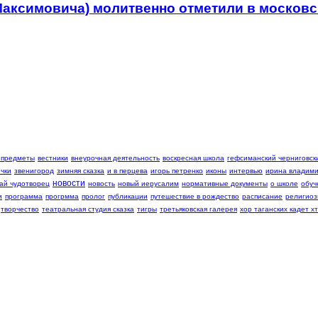
Максимовича) молитвенно отметили в москов
 предметы
вестники
внеурочная деятельность
воскресная школа
гефсиманский черниговски
чки
звенигород
зимняя сказка
и в перцева
игорь петренко
иконы
интервью
ирина владими
новости
ай чудотворец
новость
новый иерусалим
нормативные документы
о школе
обуч
и
программа
прогрмма
пролог
публикации
путешествие в рождество
расписание
религиоз
творчество
театральная студия сказка
тигры
третьяковская галерея
хор таганских кадет хт