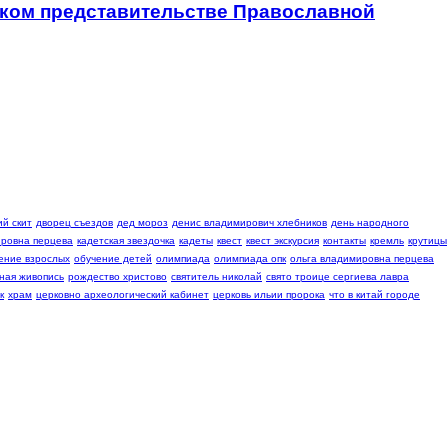
ском представительстве Православной
й скит
дворец съездов
дед мороз
денис владимирович хлебников
день народного
ровна перцева
кадетская звездочка
кадеты
квест
квест экскурсия
контакты
кремль
крутицы
ение взрослых
обучение детей
олимпиада
олимпиада опк
ольга владимировна перцева
ная живопись
рождество христово
святитель николай
свято троице сергиева лавра
к
храм
церковно археологический кабинет
церковь ильии пророка
что в китай городе