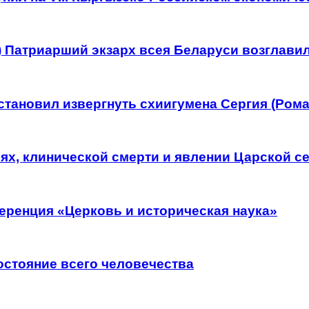
о) Патриарший экзарх всея Беларуси возглави
тановил извергнуть схиигумена Сергия (Рома
рях, клинической смерти и явлении Царской с
еренция «Церковь и историческая наука»
остояние всего человечества