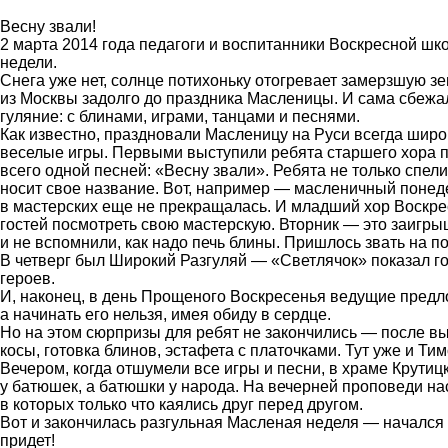
Весну звали!
2 марта 2014 года педагоги и воспитанники Воскресной ш
недели.
Снега уже нет, солнце потихоньку отогревает замерзшую зе
из Москвы задолго до праздника Масленицы. И сама сбежал
гуляние: с блинами, играми, танцами и песнями.
Как известно, праздновали Масленицу на Руси всегда широко
веселые игры. Первыми выступили ребята старшего хора 
всего одной песней: «Весну звали». Ребята не только спел
носит свое название. Вот, например — масленичный понеде
в мастерских еще не прекращалась. И младший хор Воскре
гостей посмотреть свою мастерскую. Вторник — это заигр
и не вспомнили, как надо печь блины. Пришлось звать на 
В четверг был Широкий Разгуляй — «Светлячок» показал г
героев.
И, наконец, в день Прощеного Воскресенья ведущие предло
а начинать его нельзя, имея обиду в сердце.
Но на этом сюрпризы для ребят не закончились — после вы
косы, готовка блинов, эстафета с платочками. Тут уже и Ти
Вечером, когда отшумели все игры и песни, в храме Крути
у батюшек, а батюшки у народа. На вечерней проповеди нас
в которых только что каялись друг перед другом.
Вот и закончилась разгульная Масленая неделя — начался 
придет!