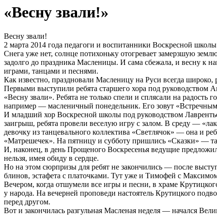
«Весну звали!»
Весну звали!
2 марта 2014 года педагоги и воспитанники Воскресной школы
Снега уже нет, солнце потихоньку отогревает замерзшую землю
задолго до праздника Масленицы. И сама сбежала, и весну к н
играми, танцами и песнями.
Как известно, праздновали Масленицу на Руси всегда широко, р
Первыми выступили ребята старшего хора под руководством А
«Весну звали». Ребята не только спели и сплясали на радость 
например — масленичный понедельник. Его зовут «Встречным».
И младший хор Воскресной школы под руководством Лаврентье
заигрыш, ребята провели веселую игру с залом. В среду — «л
девочку из танцевального коллектива «Светлячок» — она и реб
«Матрешечек». На пятницу и субботу пришлись «Сказки» — т
И, наконец, в день Прощеного Воскресенья ведущие предложили
нельзя, имея обиду в сердце.
Но на этом сюрпризы для ребят не закончились — после выступ
блинов, эстафета с платочками. Тут уже и Тимофей с Максимом 
Вечером, когда отшумели все игры и песни, в храме Крутицко
у народа. На вечерней проповеди настоятель Крутицкого подвор
перед другом.
Вот и закончилась разгульная Масленая неделя — начался Вели