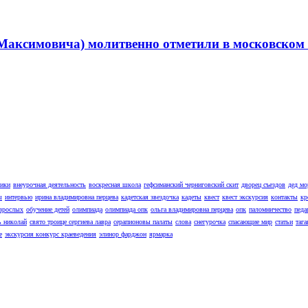
Максимовича) молитвенно отметили в московском 
ники
внеурочная деятельность
воскресная школа
гефсиманский черниговский скит
дворец съездов
дед мо
ы
интервью
ирина владимировна перцева
кадетская звездочка
кадеты
квест
квест экскурсия
контакты
кр
взрослых
обучение детей
олимпиада
олимпиада опк
ольга владимировна перцева
опк
паломничество
педа
ь николай
свято троице сергиева лавра
серапионовы палаты
слова
снегурочка
спасающие мир
статьи
тага
е
экскурсия конкурс краеведения
элинор фарджон
ярмарка