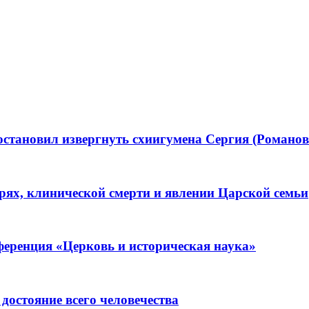
становил извергнуть схиигумена Сергия (Романова
ерях, клинической смерти и явлении Царской семьи
ференция «Церковь и историческая наука»
остояние всего человечества