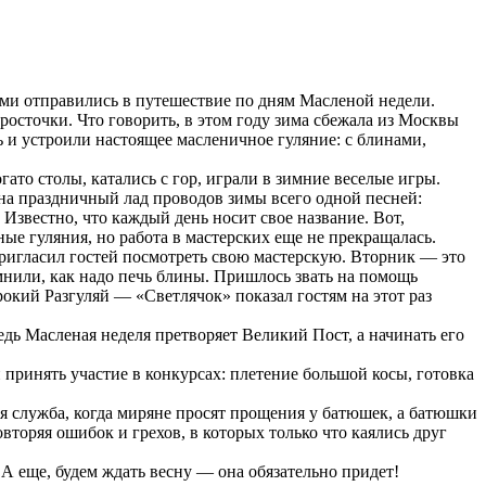
ями отправились в путешествие по дням Масленой недели.
росточки. Что говорить, в этом году зима сбежала из Москвы
ь и устроили настоящее масленичное гуляние: с блинами,
гато столы, катались с гор, играли в зимние веселые игры.
а праздничный лад проводов зимы всего одной песней:
 Известно, что каждый день носит свое название. Вот,
е гуляния, но работа в мастерских еще не прекращалась.
ригласил гостей посмотреть свою мастерскую. Вторник — это
нили, как надо печь блины. Пришлось звать на помощь
окий Разгуляй — «Светлячок» показал гостям на этот раз
дь Масленая неделя претворяет Великий Пост, а начинать его
принять участие в конкурсах: плетение большой косы, готовка
я служба, когда миряне просят прощения у батюшек, а батюшки
вторяя ошибок и грехов, в которых только что каялись друг
А еще, будем ждать весну — она обязательно придет!