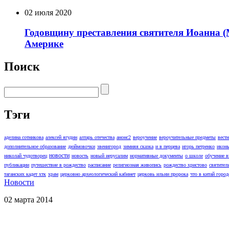
02 июля 2020
Годовщину преставления святителя Иоанна (
Америке
Поиск
Тэги
аделина сотникова
алексей ягудин
алтарь отечества
анонс2
вероучение
вероучительные предметы
вест
дополнительное образование
дюймовочки
звенигород
зимняя сказка
и в перцева
игорь петренко
икон
новости
николай чудотворец
новость
новый иерусалим
нормативные документы
о школе
обучение 
публикации
путешествие в рождество
расписание
религиозная живопись
рождество христово
святител
таганских кадет хтк
храм
церковно археологический кабинет
церковь ильии пророка
что в китай город
Новости
02 марта 2014