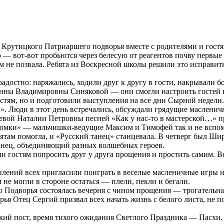
 Крутицкого Патриаршего подворья вместе с родителями и гост
 — вот-вот пробьются через белесую от реагентов почву первые 
ам не позвала. Ребята из Воскресной школы решили это исправит
адостно: наряжались, ходили друг к другу в гости, накрывали бо
нны Владимировны Синяковой — они смогли настроить гостей н
гостям, но и подготовили выступления на все дни Сырной недели.
 Люди в этот день встречались, обсуждали грядущие масленичны
вой Наталии Петровны песней «Как у нас-то в мастерской…» п
акомки» — мальчишки-ведущие Максим и Тимофей так и не вспом
ятам помогла, и «Русский танец» станцевала. В четверг был Шир
анец, объединяющий разных волшебных героев.
 гостям попросить друг у друга прощения и простить самим. Ве
лений всех пригласили поиграть в веселые масленичные игры и 
не могли в стороне остаться — плели, пекли и бегали.
го Подворья состоялась вечерня с чином прощения — трогательна
ья Отец Сергий призвал всех начать жизнь с белого листа, не по
кий пост, время тихого ожидания Светлого Праздника — Пасхи. 