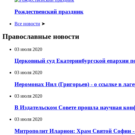
Рождественский праздник
Все новости
➤
Православные новости
03 июля 2020
Церковный суд Екатеринбургской епархии по
03 июля 2020
Иеромонах Нил (Григорьев) - о ссылке в лаг
03 июля 2020
В Издательском Совете прошла научная кон
03 июля 2020
Митрополит Иларион: Храм Святой Софии - д