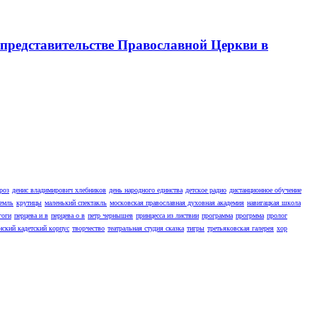
представительстве Православной Церкви в
роз
денис владимирович хлебников
день народного единства
детское радио
дистанционное обучение
емль
крутицы
маленький спектакль
московская православная духовная академия
навигацкая школа
гоги
перцева и в
перцева о в
петр чернышев
принцесса из листвии
программа
прогрмма
пролог
нский кадетский корпус
творчество
театральная студия сказка
тигры
третьяковская галерея
хор