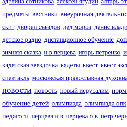
аделина сотникова
алексей ягудин
алтарь о
внеурочная деятельно
предметы
вестники
скит
дворец съездов
дед мороз
денис влад
доп
детское радио
дистанционное обучение
зимняя сказка
и в перцева
игорь петренко
и
кадетская звездочка
кадеты
квест
квест эк
спектакль
московская православная духовн
новости
новость
новый иерусалим
норм
обучение детей
олимпиада
олимпиада опк
педагоги
перцева и в
перцева о в
петр чер