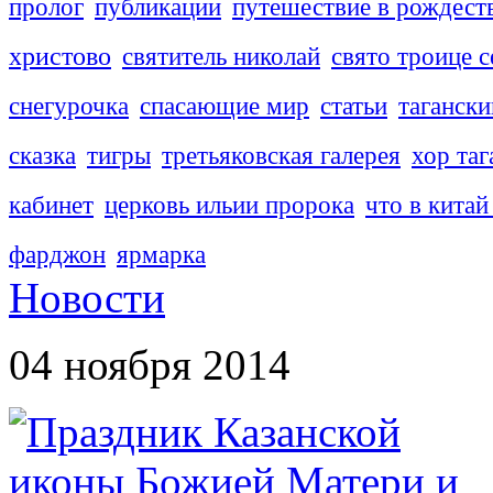
пролог
публикации
путешествие в рождест
христово
святитель николай
свято троице с
снегурочка
спасающие мир
статьи
тагански
сказка
тигры
третьяковская галерея
хор таг
кабинет
церковь ильии пророка
что в китай
фарджон
ярмарка
Новости
04 ноября 2014