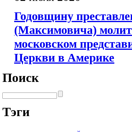
Годовщину преставле
(Максимовича) молит
московском представ
Церкви в Америке
Поиск
Тэги