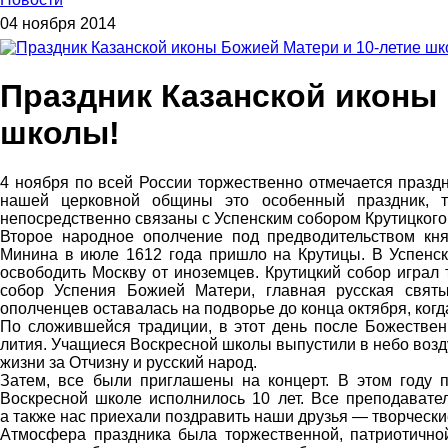
04 ноября 2014
Праздник Казанской иконы 
школы!
4 ноября по всей России торжественно отмечается празд
нашей церковной общины это особенный праздник, т
непосредственно связаны с Успенским собором Крутицкого
Второе народное ополчение под предводительством кн
Минина в июле 1612 года пришло на Крутицы. В Успенск
освободить Москву от иноземцев. Крутицкий собор играл 
собор Успения Божией Матери, главная русская святын
ополченцев оставалась на подворье до конца октября, когд
По сложившейся традиции, в этот день после Божествен
лития. Учащиеся Воскресной школы выпустили в небо возд
жизни за Отчизну и русский народ.
Затем, все были приглашены на концерт. В этом году 
Воскресной школе исполнилось 10 лет. Все преподавате
а также нас приехали поздравить наши друзья — творческ
Атмосфера праздника была торжественной, патриотичной