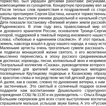
торжество, был украшен детскими работами: рисунками
композициями из сухоцветов. Концертную программу вел 
После теплых слов приветствия и поздравлений со стор
школы протоиерея Сергия Шастина, начался торжественны
Первыми выступили ученики дошкольной и начальной ступ
Дети показали постановку «Великий игумен земли русско
Радонежского. В этом году весь православный мир от
и духовного хранителя России, основателя Троице-Серги
опорой, поддержкой в тяжёлый период иноземного нашеств
слова: «Любовью и единением спасёмся». И этот призыв
земель, навсегда вошёл в душу нашего народа, в нашу ист
Маленькие артисты очень трогательно сумели рассказать 
и подвигах монашеской жизни святого, о его молитвенн
мысленно перенеслись в эпоху русского средневековья
в доспехах; хороводы, песни, колокольный звон и незримое
Театральный коллектив «Сказка», руководителем которог
подготовил для зрителей несколько чудесных мелоде
посвященные Крутицкому подворью и Казанскому образу
с красотою слова и посредством чистой детской души пере
А далее, как в сказке, словно по дуновению ветерка, к на
и застенчивые. Это светлый и солнечный подарок осени
подарили нам воспитанники Дошкольного структурног
учреждения СОШ № 1130 и их руководитель — Ольга Влад
Большим сюрпризом для всех стало выступление воспита
спрашивали малыши, услышав звуки баяна. А это «Русски