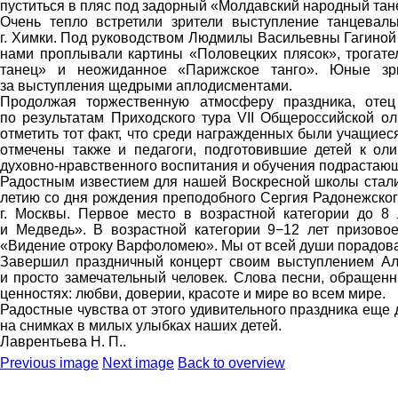
пуститься в пляс под задорный «Молдавский народный тан
Очень тепло встретили зрители выступление танцеваль
г. Химки. Под руководством Людмилы Васильевны Гагиной
нами проплывали картины «Половецких плясок», трогате
танец» и неожиданное «Парижское танго». Юные зри
за выступления щедрыми аплодисментами.
Продолжая торжественную атмосферу праздника, отец С
по результатам Приходского тура VII Общероссийской о
отметить тот факт, что среди награжденных были учащие
отмечены также и педагоги, подготовившие детей к о
духовно-нравственного воспитания и обучения подрастающ
Радостным известием для нашей Воскресной школы стали 
летию со дня рождения преподобного Сергия Радонежског
г. Москвы. Первое место в возрастной категории до 8
и Медведь». В возрастной категории 9−12 лет призовое
«Видение отроку Варфоломею». Мы от всей души порадовал
Завершил праздничный концерт своим выступлением Ал
и просто замечательный человек. Слова песни, обращенн
ценностях: любви, доверии, красоте и мире во всем мире.
Радостные чувства от этого удивительного праздника еще
на снимках в милых улыбках наших детей.
Лаврентьева Н. П.
.
Previous image
Next image
Back to overview