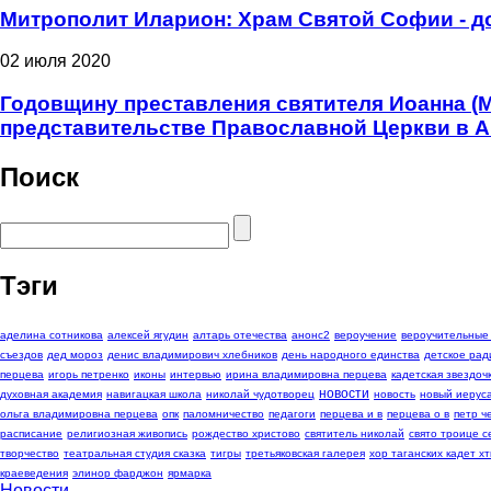
Митрополит Иларион: Храм Святой Софии - д
02 июля 2020
Годовщину преставления святителя Иоанна (
представительстве Православной Церкви в 
Поиск
Тэги
аделина сотникова
алексей ягудин
алтарь отечества
анонс2
вероучение
вероучительные
съездов
дед мороз
денис владимирович хлебников
день народного единства
детское рад
перцева
игорь петренко
иконы
интервью
ирина владимировна перцева
кадетская звездоч
новости
духовная академия
навигацкая школа
николай чудотворец
новость
новый иерус
ольга владимировна перцева
опк
паломничество
педагоги
перцева и в
перцева о в
петр 
расписание
религиозная живопись
рождество христово
святитель николай
свято троице с
творчество
театральная студия сказка
тигры
третьяковская галерея
хор таганских кадет хт
краеведения
элинор фарджон
ярмарка
Новости