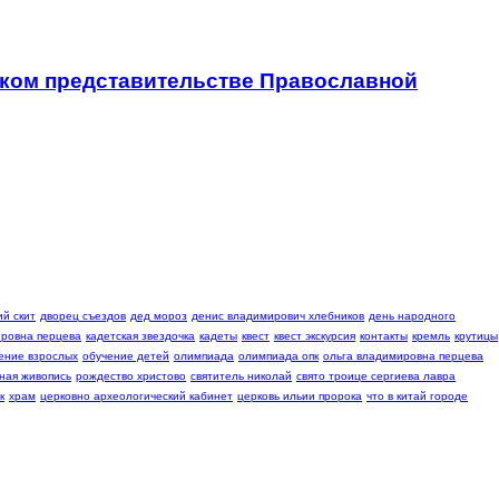
ском представительстве Православной
й скит
дворец съездов
дед мороз
денис владимирович хлебников
день народного
ровна перцева
кадетская звездочка
кадеты
квест
квест экскурсия
контакты
кремль
крутицы
ение взрослых
обучение детей
олимпиада
олимпиада опк
ольга владимировна перцева
ная живопись
рождество христово
святитель николай
свято троице сергиева лавра
к
храм
церковно археологический кабинет
церковь ильии пророка
что в китай городе