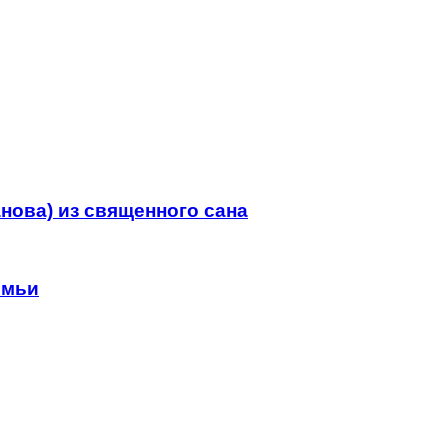
нова) из священного сана
емьи