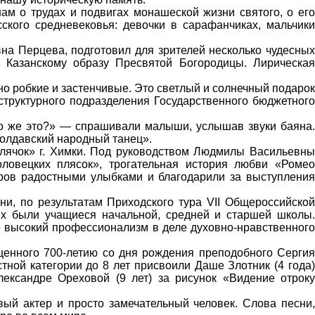
ам о трудах и подвигах монашеской жизни святого, о его
ского средневековья: девочки в сарафанчиках, мальчики
на Перцева, подготовил для зрителей несколько чудесных
 Казанскому образу Пресвятой Богородицы. Лирическая
нно робкие и застенчивые. Это светлый и солнечный подарок
структурного подразделения Государственного бюджетного
о же это?» — спрашивали малыши, услышав звуки баяна.
Молдавский народный танец».
тлячок» г. Химки. Под руководством Людмилы Васильевны
ловецких плясок», трогательная история любви «Ромео
ров радостными улыбками и благодарили за выступления
ени, по результатам Приходского тура VII Общероссийской
ых были учащиеся начальной, средней и старшей школы.
 высокий профессионализм в деле духовно-нравственного
щенного 700-летию со дня рождения преподобного Сергия
тной категории до 8 лет присвоили Даше Злотник (4 года)
ександре Ореховой (9 лет) за рисунок «Видение отроку
й актер и просто замечательный человек. Слова песни,