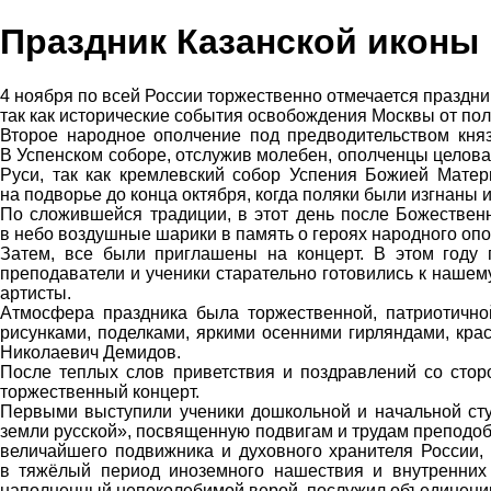
Праздник Казанской иконы
4 ноября по всей России торжественно отмечается праздн
так как исторические события освобождения Москвы от по
Второе народное ополчение под предводительством кня
В Успенском соборе, отслужив молебен, ополченцы целовал
Руси, так как кремлевский собор Успения Божией Матери
на подворье до конца октября, когда поляки были изгнаны 
По сложившейся традиции, в этот день после Божествен
в небо воздушные шарики в память о героях народного опо
Затем, все были приглашены на концерт. В этом году 
преподаватели и ученики старательно готовились к наше
артисты.
Атмосфера праздника была торжественной, патриотичной
рисунками, поделками, яркими осенними гирляндами, кр
Николаевич Демидов.
После теплых слов приветствия и поздравлений со стор
торжественный концерт.
Первыми выступили ученики дошкольной и начальной сту
земли русской», посвященную подвигам и трудам преподобн
величайшего подвижника и духовного хранителя России,
в тяжёлый период иноземного нашествия и внутренних 
наполненный непоколебимой верой, послужил объединению 