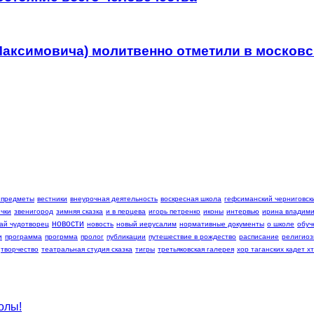
Максимовича) молитвенно отметили в москов
 предметы
вестники
внеурочная деятельность
воскресная школа
гефсиманский черниговски
чки
звенигород
зимняя сказка
и в перцева
игорь петренко
иконы
интервью
ирина владими
новости
ай чудотворец
новость
новый иерусалим
нормативные документы
о школе
обуч
и
программа
прогрмма
пролог
публикации
путешествие в рождество
расписание
религиоз
творчество
театральная студия сказка
тигры
третьяковская галерея
хор таганских кадет хт