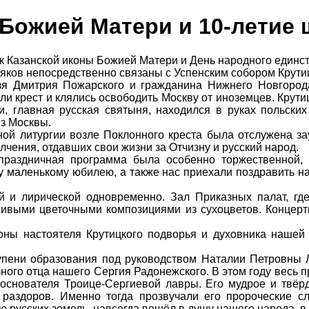
 Божией Матери и 10-летие
ик Казанской иконы Божией Матери и День народного единс
ляков непосредственно связаны с Успенским собором Крути
зя Дмитрия Пожарского и гражданина Нижнего Новгород
и крест и клялись освободить Москву от иноземцев. Крутиц
, главная русская святыня, находился в руках польских
из Москвы.
ной литургии возле Поклонного креста была отслужена з
лчения, отдавших свои жизни за Отчизну и русский народ.
праздничная программа была особенно торжественной, 
му маленькому юбилею, а также нас приехали поздравить 
 и лирической одновременно. Зал Приказных палат, где
асивыми цветочными композициями из сухоцветов. Концер
оны настоятеля Крутицкого подворья и духовника нашей
пени образования под руководством Наталии Петровны Л
ого отца нашего Сергия Радонежского. В этом году весь п
 основателя Троице-Сергиевой лавры. Его мудрое и твёр
раздоров. Именно тогда прозвучали его пророческие с
русских земель, навсегда вошёл в душу нашего народа, в