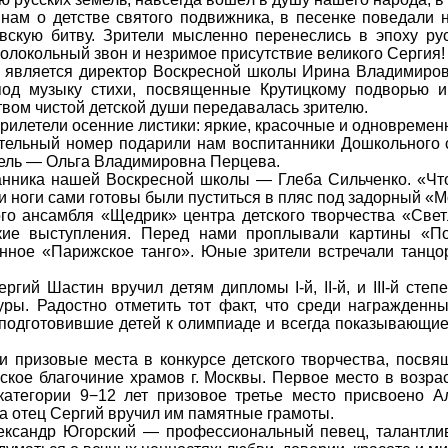
нам о детстве святого подвижника, в песенке поведали н
вскую битву. Зрители мысленно перенеслись в эпоху рус
 колокольный звон и незримое присутствие великого Сергия!
о является директор Воскресной школы Ирина Владимиров
од музыку стихи, посвященные Крутицкому подворью и
твом чистой детской души передавалась зрителю.
м прилетели осенние листики: яркие, красочные и одновреме
гательный номер подарили нам воспитанники Дошкольного 
тель — Ольга Владимировна Перцева.
анника нашей Воскресной школы — Глеба Сильченко. «Чт
и ноги сами готовы были пуститься в пляс под задорный «
ого ансамбля «Щедрик» центра детского творчества «Све
кие выступления. Перед нами проплывали картины «По
нное «Парижское танго». Юные зрители встречали танцо
ий Шастин вручил детям дипломы I-й, II-й, и III-й степ
ры. Радостно отметить тот факт, что среди награжденн
подготовившие детей к олимпиаде и всегда показывающие
 призовые места в конкурсе детского творчества, посвя
кое благочиние храмов г. Москвы. Первое место в возрас
атегории 9−12 лет призовое третье место присвоено Ал
а отец Сергий вручил им памятные грамоты.
ксандр Югорский — профессиональный певец, талантливы