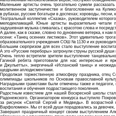
Маленькие артисты очень трогательно сумели рассказать 
молитвенном заступничестве и благословении на Кулико
в рубахах, русские богатыри в доспехах; хороводы, песни,
Театральный коллектив «Сказка», руководителем которог
мелодекламаций. Юные артисты выразительно читали п
задушевная музыка сливалась с красотою слова и посредс
А далее, как в сказке, словно по дуновению ветерка, к на
осени: «Танец осенних листиков». Этот удивительно тро
образовательного учреждения СОШ № 1130 и их руководи
Большим сюрпризом для всех стало выступление воспит
А это «Русские переборы» затронули струны русской души 
Очень тепло встретили зрители выступление танцевальн
Гагиной ребята приготовили для нас интересные и яр
и Джульетты», энергичный «Испанский танец» и неожида
щедрыми аплодисментами.
Продолжая торжественную атмосферу праздника, отец Серг
олимпиады школьников по Основам православной культу
Наградными грамотами были отмечены также и педагоги, 
воспитания и обучения подрастающего поколения.
Радостным известием для нашей Воскресной школы стали
Радонежского. Организатором конкурса выступило Покровс
за рисунок «Святой Сергий и Медведь». В возрастной к
Варфоломею». Мы от всей души порадовались за девочек, 
Завершил праздничный концерт своим выступлением Але