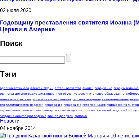
02 июля 2020
Годовщину преставления святителя Иоанна (
Церкви в Америке
Поиск
Тэги
аделина сотникова
алексей ягудин
алтарь отечества
анонс2
вероучение
вероучительные
единства
детское радио
дистанционное обучение
дополнительное образование
дюймово
маленький спектакль
московская православная духовная академия
навигацкая школа
никол
опк
паломничество
педагоги
перцева и в
перцева о в
петр чернышев
принцесса из листви
серапионовы палаты
слова
снегурочка
спасающие мир
статьи
таганский кадетский корпус
экскурсия конкурс краеведения
элинор фарджон
ярмарка
Новости
04 ноября 2014