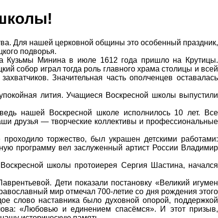
 школы!
тва. Для нашей церковной общины это особенный праздник,
цкого подворья.
а Кузьмы Минина в июле 1612 года пришло на Крутицы.
кий собор играл тогда роль главного храма столицы и всей
 захватчиков. Значительная часть ополченцев оставалась
аупокойная лития. Учащиеся Воскресной школы выпустили
ведь нашей Воскресной школе исполнилось 10 лет. Все
наши друзья — творческие коллективы и профессиональные
 проходило торжество, был украшен детскими работами:
тную программу вел заслуженный артист России Владимир
 Воскресной школы протоиерея Сергия Шастина, начался
аврентьевой. Дети показали постановку «Великий игумен
равославный мир отмечал 700-летие со дня рождения этого
дое слово наставника было духовной опорой, поддержкой
лова: «Любовью и единением спасёмся». И этот призыв,
 нашу историческую память.