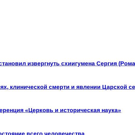
тановил извергнуть схиигумена Сергия (Рома
рях, клинической смерти и явлении Царской с
еренция «Церковь и историческая наука»
остояние всего человечества