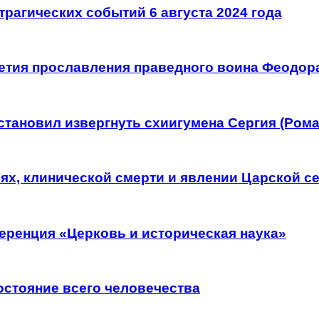
трагических событий 6 августа 2024 года
летия прославления праведного воина Феодор
тановил извергнуть схиигумена Сергия (Рома
рях, клинической смерти и явлении Царской с
еренция «Церковь и историческая наука»
остояние всего человечества