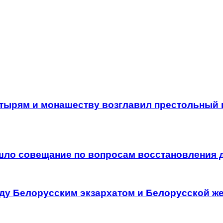
тырям и монашеству возглавил престольный 
шло совещание по вопросам восстановления 
ду Белорусским экзархатом и Белорусской ж