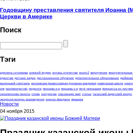
Годовщину преставления святителя Иоанна (
Церкви в Америке
Поиск
Тэги
аделина сотникова
алексей ягудин
алтарь отечества
анонс2
вероучение
вероучительные
единства
детское радио
дистанционное обучение
дополнительное образование
дюймово
маленький спектакль
московская православная духовная академия
навигацкая школа
никол
опк
паломничество
педагоги
перцева и в
перцева о в
петр чернышев
принцесса из листви
серапионовы палаты
слова
снегурочка
спасающие мир
статьи
таганский кадетский корпус
экскурсия конкурс краеведения
элинор фарджон
ярмарка
Новости
04 ноября 2015
Праздник казанской иконы