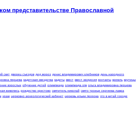
ском представительстве Православной
й скит
дворец съездов
дед мороз
денис владимирович хлебников
день народного
ровна перцева
кадетская звездочка
кадеты
квест
квест экскурсия
контакты
кремль
крутицы
ение взрослых
обучение детей
олимпиада
олимпиада опк
ольга владимировна перцева
ная живопись
рождество христово
святитель николай
свято троице сергиева лавра
к
храм
церковно археологический кабинет
церковь ильии пророка
что в китай городе