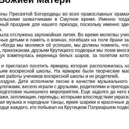
коны Пресвятой Богородицы во всех православных храма
польскими захватчиками в Смутное время. Именно тогд
ый праздник для нашего прихода, поскольку именно здес
.
была отслужена заупокойная лития. Во время молитвы уч
ые детьми в память о воинах, погибших на поле брани за
 «Когда мы молимся об усопших, мы должны помнить, что
прихожанам, друзьям Крутицкого подворья мы поем многая 
ух взметнулась вереница белых шаров, за полетом кото
и пригласил посетить ярмарку, которая расположилась н
ьям воскресной школы. На ярмарке были творческие ма
ие работы учеников воскресной школы и их родителей.
здухе. Дети исполнили песню в качестве музыкального 
булочками, весело играли с друзьями, родителями и препод
одготовке нынешнего мероприятия. Еще задолго до него 
ажи, аппликации, гирлянды, которыми впоследствии украси
лая музыка и народные танцы, яркие шарики и красочные 
ердце каждого, кто побывал на Крутицком Патриаршем подво