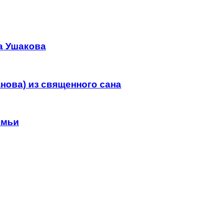
а Ушакова
нова) из священного сана
емьи