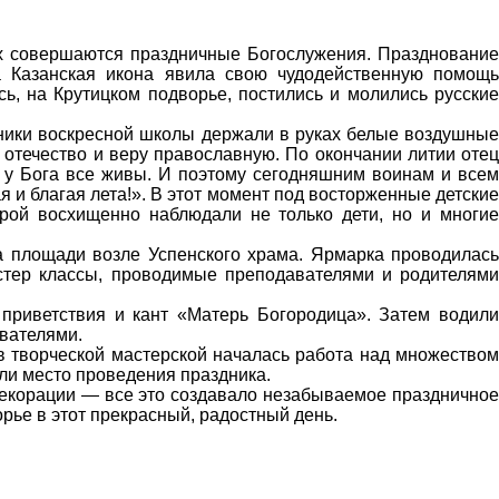
х совершаются праздничные Богослужения. Празднование
а Казанская икона явила свою чудодейственную помощь
ь, на Крутицком подворье, постились и молились русские
еники воскресной школы держали в руках белые воздушные
 отечество и веру православную. По окончании литии отец
 у Бога все живы. И поэтому сегодняшним воинам и всем
и благая лета!». В этот момент под восторженные детские
рой восхищенно наблюдали не только дети, но и многие
а площади возле Успенского храма. Ярмарка проводилась
стер классы, проводимые преподавателями и родителями
приветствия и кант «Матерь Богородица». Затем водили
авателями.
в творческой мастерской началась работа над множеством
ли место проведения праздника.
декорации — все это создавало незабываемое праздничное
рье в этот прекрасный, радостный день.