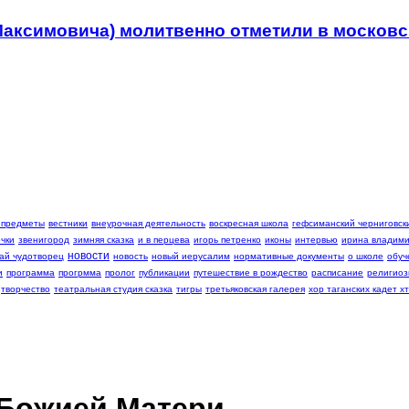
Максимовича) молитвенно отметили в москов
 предметы
вестники
внеурочная деятельность
воскресная школа
гефсиманский черниговски
чки
звенигород
зимняя сказка
и в перцева
игорь петренко
иконы
интервью
ирина владими
новости
ай чудотворец
новость
новый иерусалим
нормативные документы
о школе
обуч
и
программа
прогрмма
пролог
публикации
путешествие в рождество
расписание
религиоз
творчество
театральная студия сказка
тигры
третьяковская галерея
хор таганских кадет хт
 Божией Матери