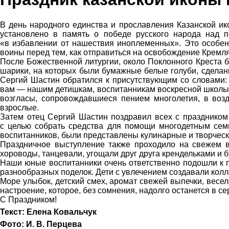
В день народного единства и прославления Казанской и
установлено в память о победе русского народа над 
«в избавлении от нашествия иноплеменных». Это особенн
воины перед тем, как отправиться на освобождение Кремля
После Божественной литургии, около Поклонного Креста 
шарики, на которых были бумажные белые голуби, сделанн
Сергий Шастин обратился к присутствующим со словами:
вам — нашим детишкам, воспитанникам воскресной школы, 
возгласы, сопровождавшиеся пением многолетия, в возд
взрослые.
Затем отец Сергий Шастин поздравил всех с праздником 
с целью собрать средства для помощи многодетным сем
воспитанников, были представлены кулинарные и творческ
Праздничное выступление также проходило на свежем во
хороводы, танцевали, угощали друг друга крендельками и 
Наши юные воспитанники очень ответственно подошли к п
разнообразных поделок. Дети с увлечением создавали колл
Море улыбок, детский смех, аромат свежей выпечки, весе
настроение, которое, без сомнения, надолго останется в с
С Праздником!
Текст: Елена Ковальчук
Фото: И. В. Перцева