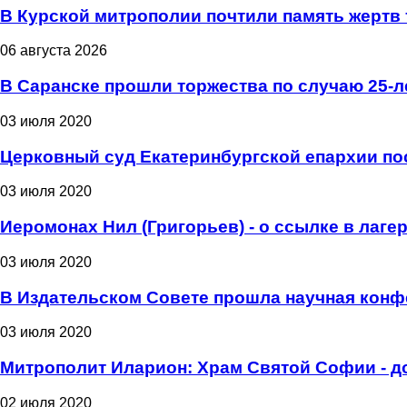
В Курской митрополии почтили память жертв 
06 августа 2026
В Саранске прошли торжества по случаю 25-
03 июля 2020
Церковный суд Екатеринбургской епархии пос
03 июля 2020
Иеромонах Нил (Григорьев) - о ссылке в лаге
03 июля 2020
В Издательском Совете прошла научная конф
03 июля 2020
Митрополит Иларион: Храм Святой Софии - д
02 июля 2020