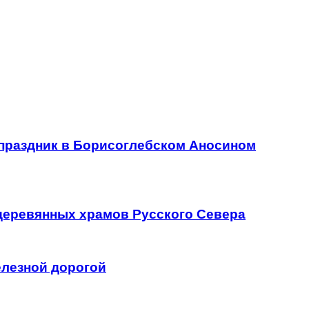
праздник в Борисоглебском Аносином
деревянных храмов Русского Севера
елезной дорогой