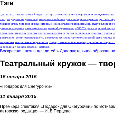
Тэги
аделина сотникова
алексей ягудин
алтарь отечества
анонс2
вероучение
вероучительные
съездов
дед мороз
денис владимирович хлебников
день народного единства
детское рад
перцева
игорь петренко
иконы
интервью
ирина владимировна перцева
кадетская звездоч
новости
духовная академия
навигацкая школа
николай чудотворец
новость
новый иерус
ольга владимировна перцева
опк
паломничество
педагоги
перцева и в
перцева о в
петр 
расписание
религиозная живопись
рождество христово
святитель николай
свято троице с
творчество
театральная студия сказка
тигры
третьяковская галерея
хор таганских кадет хт
краеведения
элинор фарджон
ярмарка
Воскресная школа для детей
»
Дополнительное образован
Театральный кружок — тво
15 января 2015
«Подарок для Снегурочки»
11 января
2015
Премьера спектакля «Подарок для Снегурочки» по мотив
авторская редакция — И. В.Перцево