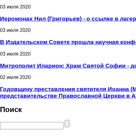
03 июля 2020
Иеромонах Нил (Григорьев) - о ссылке в лаге
03 июля 2020
В Издательском Совете прошла научная конф
03 июля 2020
Митрополит Иларион: Храм Святой Софии - д
02 июля 2020
Годовщину преставления святителя Иоанна (
представительстве Православной Церкви в 
Поиск