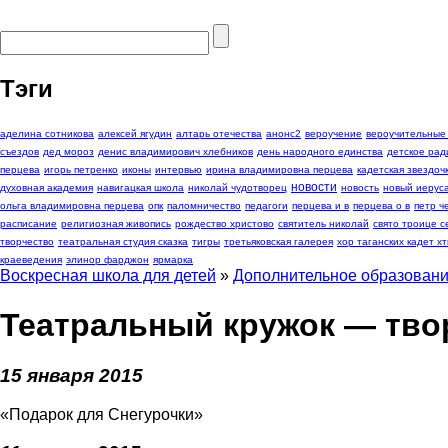
Тэги
аделина сотникова
алексей ягудин
алтарь отечества
анонс2
вероучение
вероучительные
съездов
дед мороз
денис владимирович хлебников
день народного единства
детское рад
перцева
игорь петренко
иконы
интервью
ирина владимировна перцева
кадетская звездоч
новости
духовная академия
навигацкая школа
николай чудотворец
новость
новый иерус
ольга владимировна перцева
опк
паломничество
педагоги
перцева и в
перцева о в
петр 
расписание
религиозная живопись
рождество христово
святитель николай
свято троице с
творчество
театральная студия сказка
тигры
третьяковская галерея
хор таганских кадет хт
краеведения
элинор фарджон
ярмарка
Воскресная школа для детей
»
Дополнительное образован
Театральный кружок — тво
15 января 2015
«Подарок для Снегурочки»