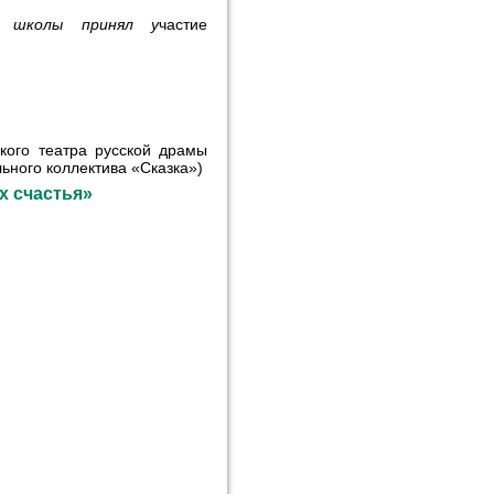
й школы принял
у
частие
кого театра русской драмы
ьного коллектива «Сказка»)
х счастья»