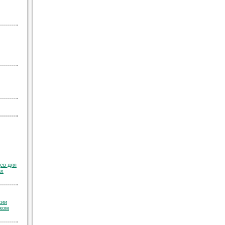
ев для
их
хии
ском