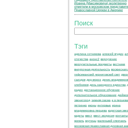
Иоанна (Максимовича) молитвенно
отметили в московском представит
Православной Церкви в Америке
Поиск
Тэги
аделина сотникова
алексей ягудин
ал
отечества
анонс2
вероучение
вероучительные предметы
вестники
внеурочная деятельность
воскресная
гефсиманский черниговский скит
двор
съездов
дед мороз
денис владимиро
хлебников
день народного единства
радио
дистанционное обучение
дополнительное образование
дюймов
звенигород
зимняя сказка
и в перцева
петренко
иконы
интервью
ирина
владимировна перцева
кадетская зве
кадеты
квест
квест экскурсия
контакты
кремль
крутицы
маленький спектакль
московская православная духовная ак