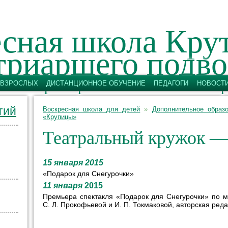
сная школа Кру
триаршего подво
ятых первоверховных апостолов Петр
 ВЗРОСЛЫХ
ДИСТАНЦИОННОЕ ОБУЧЕНИЕ
ПЕДАГОГИ
НОВОСТ
тий
Воскресная школа для детей
»
Дополнительное образ
«Крупицы»
Театральный кружок —
15 января 2015
«Подарок для Снегурочки»
11 января
2015
Премьера спектакля «Подарок для Снегурочки» по 
С. Л. Прокофьевой
и
И. П. Токмаковой
, авторская ред