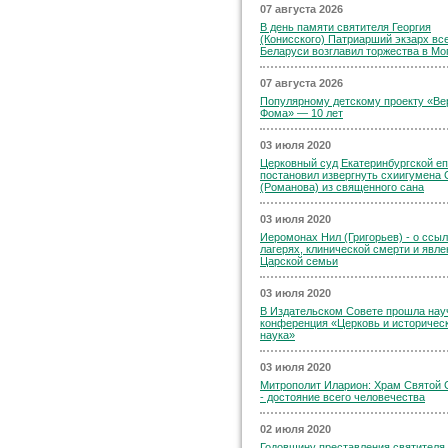
07 августа 2026
В день памяти святителя Георгия
(Конисского) Патриарший экзарх вс
Беларуси возглавил торжества в Мо
07 августа 2026
Популярному детскому проекту «Ве
Фома» — 10 лет
03 июля 2020
Церковный суд Екатеринбургской е
постановил извергнуть схиигумена 
(Романова) из священного сана
03 июля 2020
Иеромонах Нил (Григорьев) - о ссыл
лагерях, клинической смерти и явле
Царской семьи
03 июля 2020
В Издательском Совете прошла нау
конференция «Церковь и историчес
наука»
03 июля 2020
Митрополит Иларион: Храм Святой
- достояние всего человечества
02 июля 2020
Годовщину преставления святителя