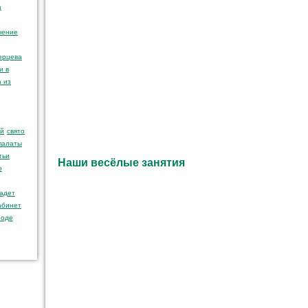
ц
чение
ерцева
и в
 из
ай
свято
палаты
тьи
Наши весёлые занятия
о
кадет
абинет
роде