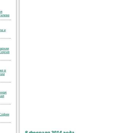
ея
гилеве
ра и
пархии
Сергия
ке в
нии
чная
кая
 Софии
8 февраля 2014 года