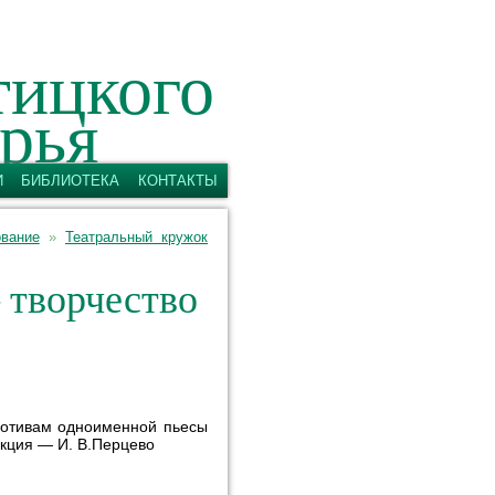
тицкого
рья
а и Павла
И
БИБЛИОТЕКА
КОНТАКТЫ
ование
»
Театральный кружок
 творчество
мотивам одноименной пьесы
акция — И. В.Перцево