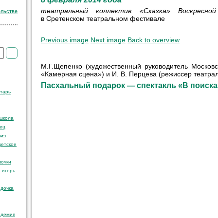
театральный коллектив «Сказка» Воскресно
ельстве
в Сретенском театральном фестивале
Previous image
Next image
Back to overview
М.Г.Щепенко (художественный руководитель Московс
«Камерная сцена») и
И. В. Перцева
(режиссер театрал
Пасхальный подарок — спектакль «В поиска
тарь
 школа
ец
вич
детское
очки
игорь
здочка
адемия