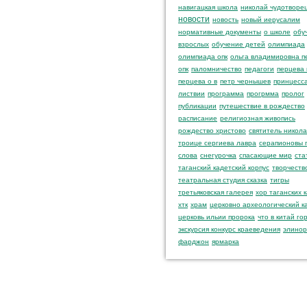
навигацкая школа
николай чудотворе
новости
новость
новый иерусалим
нормативные документы
о школе
обу
взрослых
обучение детей
олимпиада
олимпиада опк
ольга владимировна п
опк
паломничество
педагоги
перцева 
перцева о в
петр чернышев
принцесса
листвии
программа
прогрмма
пролог
публикации
путешествие в рождество
расписание
религиозная живопись
рождество христово
святитель никол
троице сергиева лавра
серапионовы 
слова
снегурочка
спасающие мир
ста
таганский кадетский корпус
творчеств
театральная студия сказка
тигры
третьяковская галерея
хор таганских 
хтк
храм
церковно археологический к
церковь ильии пророка
что в китай го
экскурсия конкурс краеведения
элинор
фарджон
ярмарка