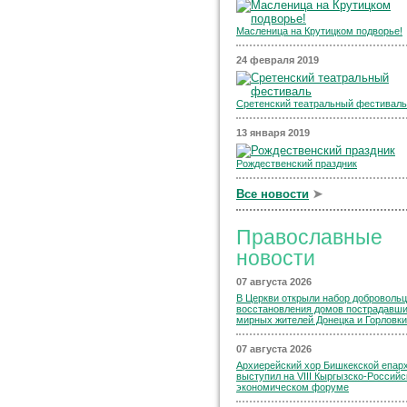
Масленица на Крутицком подворье!
24 февраля 2019
Сретенский театральный фестиваль
13 января 2019
Рождественский праздник
Все новости
➤
Православные
новости
07 августа 2026
В Церкви открыли набор добровольц
восстановления домов пострадавш
мирных жителей Донецка и Горловки
07 августа 2026
Архиерейский хор Бишкекской епар
выступил на VIII Кыргызско-Россий
экономическом форуме