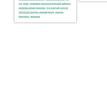
хтк
храм
церковно археологический кабинет
церковь ильии пророка
что в китай городе
экскурсия конкурс краеведения
элинор
фарджон
ярмарка