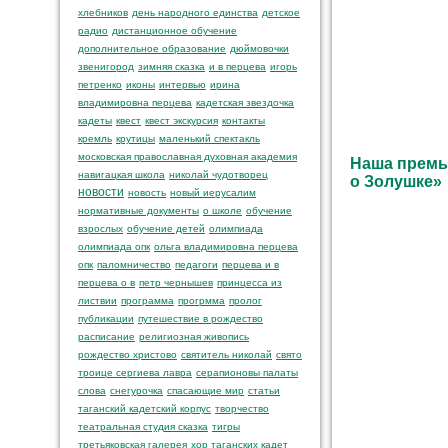
хлебников
день народного единства
детское
радио
дистанционное обучение
дополнительное образование
дюймовочки
звенигород
зимняя сказка
и в перцева
игорь
петренко
иконы
интервью
ирина
владимировна перцева
кадетская звездочка
кадеты
квест
квест экскурсия
контакты
кремль
крутицы
маленький спектакль
московская православная духовная академия
Наша премье
навигацкая школа
николай чудотворец
о Золушке»
новости
новость
новый иерусалим
нормативные документы
о школе
обучение
взрослых
обучение детей
олимпиада
олимпиада опк
ольга владимировна перцева
опк
паломничество
педагоги
перцева и в
перцева о в
петр чернышев
принцесса из
листвии
программа
прогрмма
пролог
публикации
путешествие в рождество
расписание
религиозная живопись
рождество христово
святитель николай
свято
троице сергиева лавра
серапионовы палаты
слова
снегурочка
спасающие мир
статьи
таганский кадетский корпус
творчество
театральная студия сказка
тигры
третьяковская галерея
хор таганских кадет