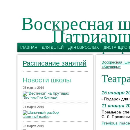
Воскресная ш
Патриарш
имени святых первоверх
ГЛАВНАЯ
ДЛЯ ДЕТЕЙ
ДЛЯ ВЗРОСЛЫХ
ДИСТАНЦИОН
Расписание занятий
Воскресная шк
«Крупицы»
Театр
Новости школы
05 марта 2019
15 января 2
"Вестники" на Крутицах
«Подарок для 
11 января
2
04 марта 2019
Премьера спе
С. Л. Прокофь
Шапочный разбор
Previous image
02 марта 2019