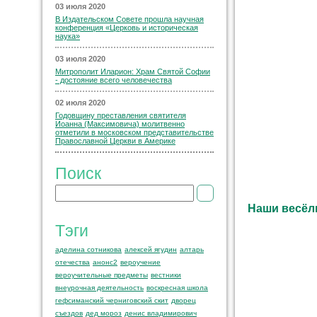
03 июля 2020
В Издательском Совете прошла научная
конференция «Церковь и историческая
наука»
03 июля 2020
Митрополит Иларион: Храм Святой Софии
- достояние всего человечества
02 июля 2020
Годовщину преставления святителя
Иоанна (Максимовича) молитвенно
отметили в московском представительстве
Православной Церкви в Америке
Поиск
Наши весёл
Тэги
аделина сотникова
алексей ягудин
алтарь
отечества
анонс2
вероучение
вероучительные предметы
вестники
внеурочная деятельность
воскресная школа
гефсиманский черниговский скит
дворец
съездов
дед мороз
денис владимирович