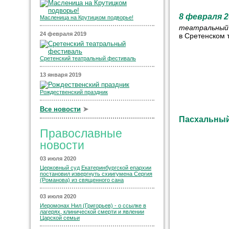
8 февраля 2
Масленица на Крутицком подворье!
театральны
24 февраля 2019
в Сретенском 
Сретенский театральный фестиваль
13 января 2019
Рождественский праздник
Все новости
➤
Пасхальный
Православные
новости
03 июля 2020
Церковный суд Екатеринбургской епархии
постановил извергнуть схиигумена Сергия
(Романова) из священного сана
03 июля 2020
Иеромонах Нил (Григорьев) - о ссылке в
лагерях, клинической смерти и явлении
Царской семьи