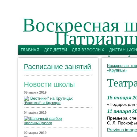
Воскресная ш
Патриарш
имени святых первоверх
ГЛАВНАЯ
ДЛЯ ДЕТЕЙ
ДЛЯ ВЗРОСЛЫХ
ДИСТАНЦИОН
Расписание занятий
Воскресная шк
«Крупицы»
Театр
Новости школы
05 марта 2019
15 января 2
"Вестники" на Крутицах
«Подарок для 
11 января
2
04 марта 2019
Премьера спе
С. Л. Прокофь
Шапочный разбор
Previous image
02 марта 2019