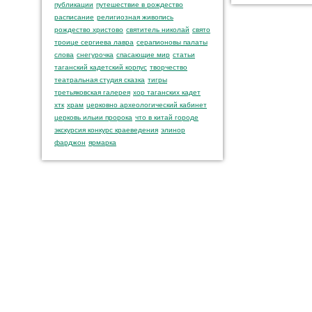
публикации
путешествие в рождество
расписание
религиозная живопись
рождество христово
святитель николай
свято
троице сергиева лавра
серапионовы палаты
слова
снегурочка
спасающие мир
статьи
таганский кадетский корпус
творчество
театральная студия сказка
тигры
третьяковская галерея
хор таганских кадет
хтк
храм
церковно археологический кабинет
церковь ильии пророка
что в китай городе
экскурсия конкурс краеведения
элинор
фарджон
ярмарка