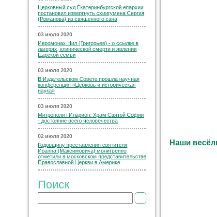
Церковный суд Екатеринбургской епархии
постановил извергнуть схиигумена Сергия
(Романова) из священного сана
03 июля 2020
Иеромонах Нил (Григорьев) - о ссылке в
лагерях, клинической смерти и явлении
Царской семьи
03 июля 2020
В Издательском Совете прошла научная
конференция «Церковь и историческая
наука»
03 июля 2020
Митрополит Иларион: Храм Святой Софии
- достояние всего человечества
02 июля 2020
Наши весёл
Годовщину преставления святителя
Иоанна (Максимовича) молитвенно
отметили в московском представительстве
Православной Церкви в Америке
Поиск