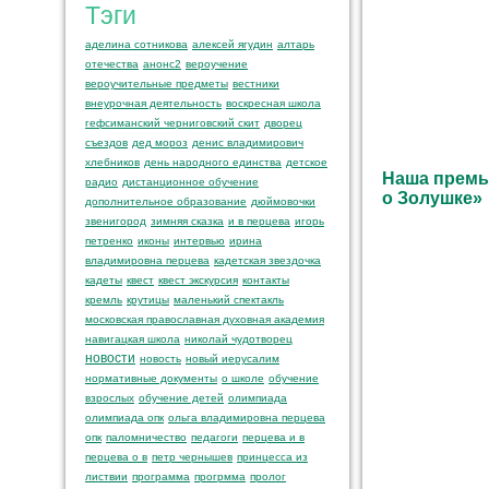
Тэги
аделина сотникова
алексей ягудин
алтарь
отечества
анонс2
вероучение
вероучительные предметы
вестники
внеурочная деятельность
воскресная школа
гефсиманский черниговский скит
дворец
съездов
дед мороз
денис владимирович
хлебников
день народного единства
детское
Наша премье
радио
дистанционное обучение
о Золушке»
дополнительное образование
дюймовочки
звенигород
зимняя сказка
и в перцева
игорь
петренко
иконы
интервью
ирина
владимировна перцева
кадетская звездочка
кадеты
квест
квест экскурсия
контакты
кремль
крутицы
маленький спектакль
московская православная духовная академия
навигацкая школа
николай чудотворец
новости
новость
новый иерусалим
нормативные документы
о школе
обучение
взрослых
обучение детей
олимпиада
олимпиада опк
ольга владимировна перцева
опк
паломничество
педагоги
перцева и в
перцева о в
петр чернышев
принцесса из
листвии
программа
прогрмма
пролог