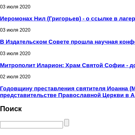
03 июля 2020
Иеромонах Нил (Григорьев) - о ссылке в лаге
03 июля 2020
В Издательском Совете прошла научная конф
03 июля 2020
Митрополит Иларион: Храм Святой Софии - д
02 июля 2020
Годовщину преставления святителя Иоанна (
представительстве Православной Церкви в 
Поиск