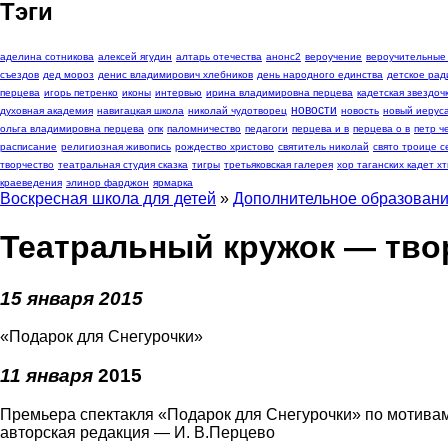
Тэги
аделина сотникова
алексей ягудин
алтарь отечества
анонс2
вероучение
вероучительные
съездов
дед мороз
денис владимирович хлебников
день народного единства
детское рад
перцева
игорь петренко
иконы
интервью
ирина владимировна перцева
кадетская звездоч
новости
духовная академия
навигацкая школа
николай чудотворец
новость
новый иерус
ольга владимировна перцева
опк
паломничество
педагоги
перцева и в
перцева о в
петр 
расписание
религиозная живопись
рождество христово
святитель николай
свято троице с
творчество
театральная студия сказка
тигры
третьяковская галерея
хор таганских кадет хт
краеведения
элинор фарджон
ярмарка
Воскресная школа для детей
»
Дополнительное образован
Театральный кружок — тво
15 января 2015
«Подарок для Снегурочки»
11 января
2015
Премьера спектакля «Подарок для Снегурочки» по мотив
авторская редакция — И. В.Перцево