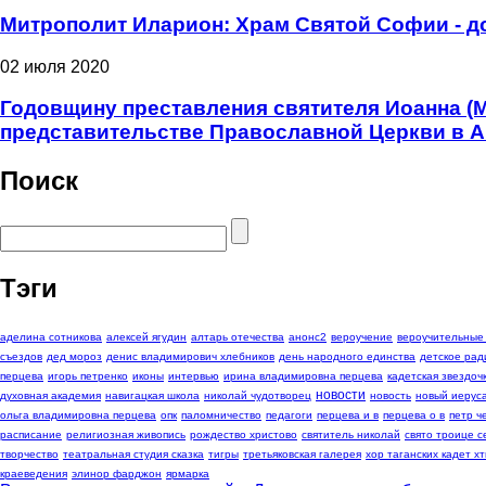
Митрополит Иларион: Храм Святой Софии - д
02 июля 2020
Годовщину преставления святителя Иоанна (
представительстве Православной Церкви в 
Поиск
Тэги
аделина сотникова
алексей ягудин
алтарь отечества
анонс2
вероучение
вероучительные
съездов
дед мороз
денис владимирович хлебников
день народного единства
детское рад
перцева
игорь петренко
иконы
интервью
ирина владимировна перцева
кадетская звездоч
новости
духовная академия
навигацкая школа
николай чудотворец
новость
новый иерус
ольга владимировна перцева
опк
паломничество
педагоги
перцева и в
перцева о в
петр 
расписание
религиозная живопись
рождество христово
святитель николай
свято троице с
творчество
театральная студия сказка
тигры
третьяковская галерея
хор таганских кадет хт
краеведения
элинор фарджон
ярмарка