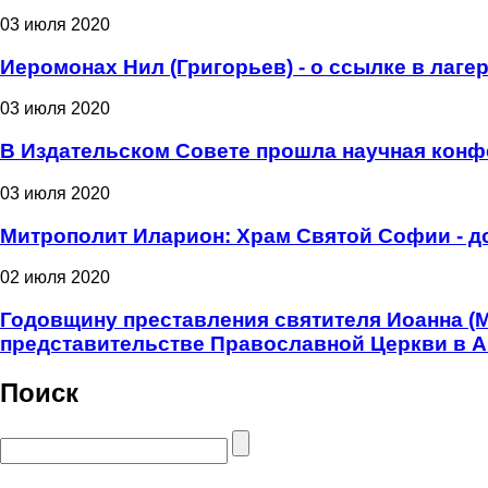
03 июля 2020
Иеромонах Нил (Григорьев) - о ссылке в лаге
03 июля 2020
В Издательском Совете прошла научная конф
03 июля 2020
Митрополит Иларион: Храм Святой Софии - д
02 июля 2020
Годовщину преставления святителя Иоанна (
представительстве Православной Церкви в 
Поиск