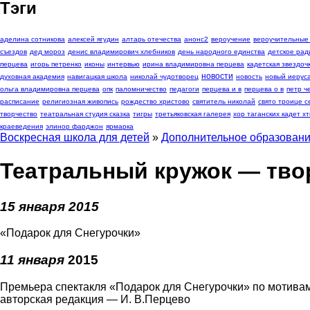
Тэги
аделина сотникова
алексей ягудин
алтарь отечества
анонс2
вероучение
вероучительные
съездов
дед мороз
денис владимирович хлебников
день народного единства
детское рад
перцева
игорь петренко
иконы
интервью
ирина владимировна перцева
кадетская звездоч
новости
духовная академия
навигацкая школа
николай чудотворец
новость
новый иерус
ольга владимировна перцева
опк
паломничество
педагоги
перцева и в
перцева о в
петр 
расписание
религиозная живопись
рождество христово
святитель николай
свято троице с
творчество
театральная студия сказка
тигры
третьяковская галерея
хор таганских кадет хт
краеведения
элинор фарджон
ярмарка
Воскресная школа для детей
»
Дополнительное образован
Театральный кружок — тво
15 января 2015
«Подарок для Снегурочки»
11 января
2015
Премьера спектакля «Подарок для Снегурочки» по мотив
авторская редакция — И. В.Перцево