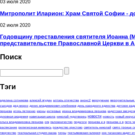
03 июля 2020
Митрополит Иларион: Храм Святой Софии - д
02 июля 2020
Годовщину преставления святителя Иоанна (
представительстве Православной Церкви в 
Поиск
Тэги
аделина сотникова
алексей ягудин
алтарь отечества
анонс2
вероучение
вероучительные
съездов
дед мороз
денис владимирович хлебников
день народного единства
детское рад
перцева
игорь петренко
иконы
интервью
ирина владимировна перцева
кадетская звездоч
новости
духовная академия
навигацкая школа
николай чудотворец
новость
новый иерус
ольга владимировна перцева
опк
паломничество
педагоги
перцева и в
перцева о в
петр 
расписание
религиозная живопись
рождество христово
святитель николай
свято троице с
творчество
театральная студия сказка
тигры
третьяковская галерея
хор таганских кадет хт