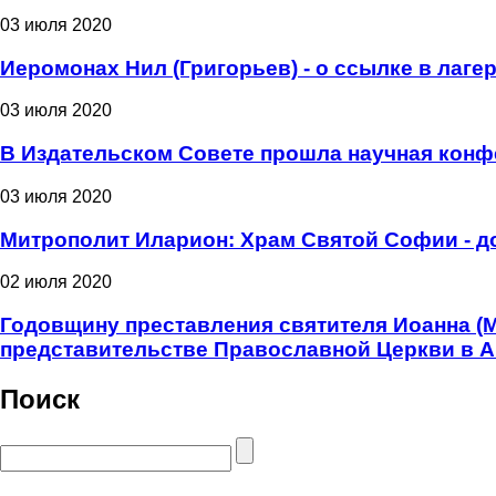
03 июля 2020
Иеромонах Нил (Григорьев) - о ссылке в лаге
03 июля 2020
В Издательском Совете прошла научная конф
03 июля 2020
Митрополит Иларион: Храм Святой Софии - д
02 июля 2020
Годовщину преставления святителя Иоанна (
представительстве Православной Церкви в 
Поиск