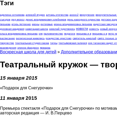
Тэги
аделина сотникова
алексей ягудин
алтарь отечества
анонс2
вероучение
вероучительные
съездов
дед мороз
денис владимирович хлебников
день народного единства
детское рад
перцева
игорь петренко
иконы
интервью
ирина владимировна перцева
кадетская звездоч
новости
духовная академия
навигацкая школа
николай чудотворец
новость
новый иерус
ольга владимировна перцева
опк
паломничество
педагоги
перцева и в
перцева о в
петр 
расписание
религиозная живопись
рождество христово
святитель николай
свято троице с
творчество
театральная студия сказка
тигры
третьяковская галерея
хор таганских кадет хт
краеведения
элинор фарджон
ярмарка
Воскресная школа для детей
»
Дополнительное образован
Театральный кружок — тво
15 января 2015
«Подарок для Снегурочки»
11 января
2015
Премьера спектакля «Подарок для Снегурочки» по мотив
авторская редакция — И. В.Перцево