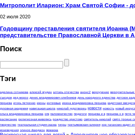
Митрополит Иларион: Храм Святой Софии - д
02 июля 2020
Годовщину преставления святителя Иоанна (
представительстве Православной Церкви в 
Поиск
Тэги
аделина сотникова
алексей ягудин
алтарь отечества
анонс2
вероучение
вероучительные
съездов
дед мороз
денис владимирович хлебников
день народного единства
детское рад
перцева
игорь петренко
иконы
интервью
ирина владимировна перцева
кадетская звездоч
новости
духовная академия
навигацкая школа
николай чудотворец
новость
новый иерус
ольга владимировна перцева
опк
паломничество
педагоги
перцева и в
перцева о в
петр 
расписание
религиозная живопись
рождество христово
святитель николай
свято троице с
творчество
театральная студия сказка
тигры
третьяковская галерея
хор таганских кадет хт
краеведения
элинор фарджон
ярмарка
Воскресная школа для детей
»
Дополнительное образован