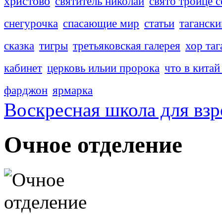
христово
святитель николай
свято троице с
снегурочка
спасающие мир
статьи
тагански
сказка
тигры
третьяковская галерея
хор таг
кабинет
церковь ильии пророка
что в китай
фарджон
ярмарка
Воскресная школа для вз
Очное отделение