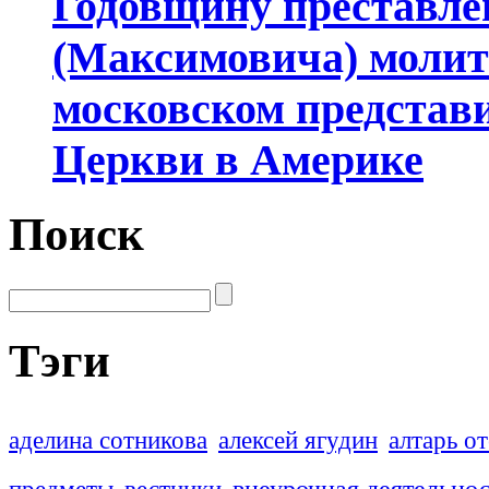
Годовщину преставле
(Максимовича) молит
московском представ
Церкви в Америке
Поиск
Тэги
аделина сотникова
алексей ягудин
алтарь о
внеурочная деятельно
предметы
вестники