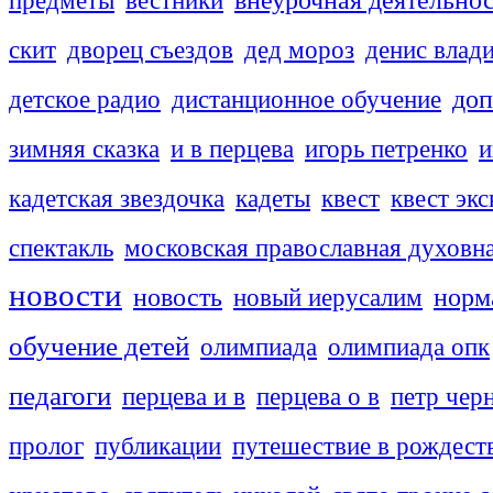
скит
дворец съездов
дед мороз
денис влад
доп
детское радио
дистанционное обучение
зимняя сказка
и в перцева
игорь петренко
и
кадетская звездочка
кадеты
квест
квест эк
спектакль
московская православная духовн
новости
новость
новый иерусалим
норм
обучение детей
олимпиада
олимпиада опк
педагоги
перцева и в
перцева о в
петр чер
пролог
публикации
путешествие в рождест