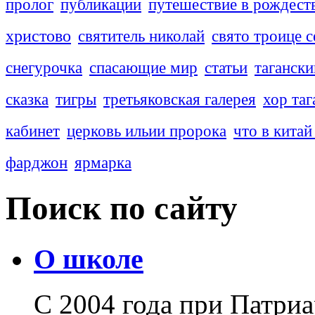
пролог
публикации
путешествие в рождест
христово
святитель николай
свято троице с
снегурочка
спасающие мир
статьи
тагански
сказка
тигры
третьяковская галерея
хор таг
кабинет
церковь ильии пророка
что в китай
фарджон
ярмарка
Поиск по сайту
О школе
С 2004 года при Патри