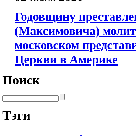
Годовщину преставле
(Максимовича) молит
московском представ
Церкви в Америке
Поиск
Тэги