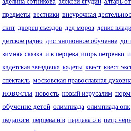
аделина сотникова
алексей ягудин
алтарь о
внеурочная деятельно
предметы
вестники
скит
дворец съездов
дед мороз
денис влад
доп
детское радио
дистанционное обучение
зимняя сказка
и в перцева
игорь петренко
и
кадетская звездочка
кадеты
квест
квест эк
спектакль
московская православная духовн
новости
новость
новый иерусалим
норм
обучение детей
олимпиада
олимпиада опк
педагоги
перцева и в
перцева о в
петр чер