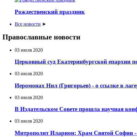
Рождественский праздник
Все новости
➤
Православные новости
03 июля 2020
Церковный суд Екатеринбургской епархии по
03 июля 2020
Иеромонах Нил (Григорьев) - о ссылке в лаг
03 июля 2020
В Издательском Совете прошла научная кон
03 июля 2020
Митрополит Иларион: Храм Святой Софии - д