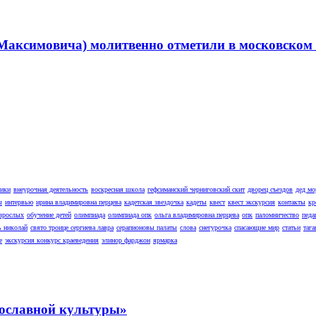
Максимовича) молитвенно отметили в московском 
ники
внеурочная деятельность
воскресная школа
гефсиманский черниговский скит
дворец съездов
дед мо
ы
интервью
ирина владимировна перцева
кадетская звездочка
кадеты
квест
квест экскурсия
контакты
кр
взрослых
обучение детей
олимпиада
олимпиада опк
ольга владимировна перцева
опк
паломничество
педа
ь николай
свято троице сергиева лавра
серапионовы палаты
слова
снегурочка
спасающие мир
статьи
тага
е
экскурсия конкурс краеведения
элинор фарджон
ярмарка
ославной культуры»