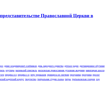
представительстве Православной Церкви в
роз
денис владимирович хлебников
день народного единства
детское радио
дистанционное обучение
емль
крутицы
маленький спектакль
московская православная духовная академия
навигацкая школа
гоги
перцева и в
перцева о в
петр чернышев
принцесса из листвии
программа
прогрмма
пролог
нский кадетский корпус
творчество
театральная студия сказка
тигры
третьяковская галерея
хор