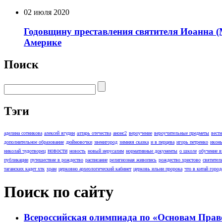
02 июля 2020
Годовщину преставления святителя Иоанна (
Америке
Поиск
Тэги
аделина сотникова
алексей ягудин
алтарь отечества
анонс2
вероучение
вероучительные предметы
вест
дополнительное образование
дюймовочки
звенигород
зимняя сказка
и в перцева
игорь петренко
икон
новости
николай чудотворец
новость
новый иерусалим
нормативные документы
о школе
обучение 
публикации
путешествие в рождество
расписание
религиозная живопись
рождество христово
святител
таганских кадет хтк
храм
церковно археологический кабинет
церковь ильии пророка
что в китай город
Поиск по сайту
Всероссийская олимпиада по «Основам Прав