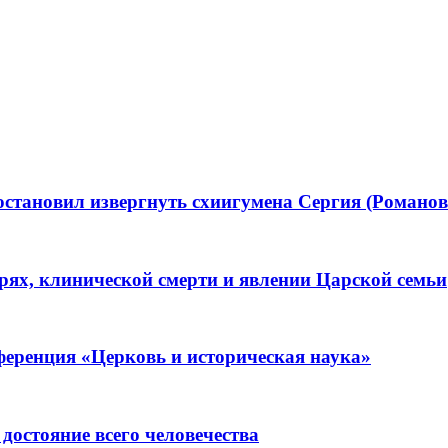
становил извергнуть схиигумена Сергия (Романова
ерях, клинической смерти и явлении Царской семьи
ференция «Церковь и историческая наука»
остояние всего человечества