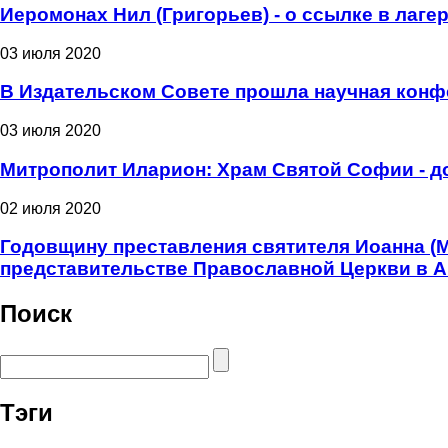
Иеромонах Нил (Григорьев) - о ссылке в лаге
03 июля 2020
В Издательском Совете прошла научная конф
03 июля 2020
Митрополит Иларион: Храм Святой Софии - д
02 июля 2020
Годовщину преставления святителя Иоанна (
представительстве Православной Церкви в 
Поиск
Тэги