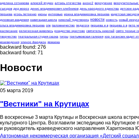
аделина сотникова
алексей ягудин
алтарь отечества
анонс2
вероучение
вероучительные
съездов
дед мороз
денис владимирович хлебников
день народного единства
детское рад
перцева
игорь петренко
иконы
интервью
ирина владимировна перцева
кадетская звездоч
новости
духовная академия
навигацкая школа
николай чудотворец
новость
новый иерус
ольга владимировна перцева
опк
паломничество
педагоги
перцева и в
перцева о в
петр 
расписание
религиозная живопись
рождество христово
святитель николай
свято троице с
творчество
театральная студия сказка
тигры
третьяковская галерея
хор таганских кадет хт
краеведения
элинор фарджон
ярмарка
backward found: 276
backward found: 71
Новости
05 марта 2019
"Вестники" на Крутицах
В воскресенье 3 марта Крутицы и Воскресная школа встреча
культурного Центра. Возглавили экспедицию на Крутицко
и руководитель краеведческого направления Харитонова 
Автономная некоммерческая организация «Детский социал