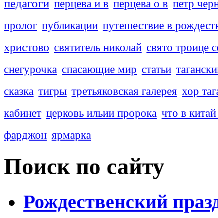
педагоги
перцева и в
перцева о в
петр чер
пролог
публикации
путешествие в рождест
христово
святитель николай
свято троице с
снегурочка
спасающие мир
статьи
тагански
сказка
тигры
третьяковская галерея
хор таг
кабинет
церковь ильии пророка
что в китай
фарджон
ярмарка
Поиск по сайту
Рождественский празд