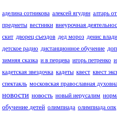
аделина сотникова
алексей ягудин
алтарь о
внеурочная деятельно
предметы
вестники
скит
дворец съездов
дед мороз
денис влад
доп
детское радио
дистанционное обучение
зимняя сказка
и в перцева
игорь петренко
и
кадетская звездочка
кадеты
квест
квест эк
спектакль
московская православная духовн
новости
новость
новый иерусалим
норм
обучение детей
олимпиада
олимпиада опк