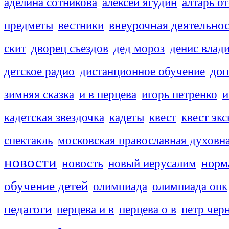
аделина сотникова
алексей ягудин
алтарь о
внеурочная деятельно
предметы
вестники
скит
дворец съездов
дед мороз
денис влад
доп
детское радио
дистанционное обучение
зимняя сказка
и в перцева
игорь петренко
и
кадетская звездочка
кадеты
квест
квест эк
спектакль
московская православная духовн
новости
новость
новый иерусалим
норм
обучение детей
олимпиада
олимпиада опк
педагоги
перцева и в
перцева о в
петр чер