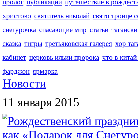
пролог
публикации
путешествие в рождест
христово
святитель николай
свято троице с
снегурочка
спасающие мир
статьи
тагански
сказка
тигры
третьяковская галерея
хор таг
кабинет
церковь ильии пророка
что в китай
фарджон
ярмарка
Новости
11 января 2015