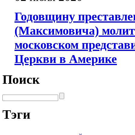
Годовщину преставле
(Максимовича) молит
московском представ
Церкви в Америке
Поиск
Тэги