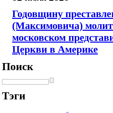
Годовщину преставле
(Максимовича) молит
московском представ
Церкви в Америке
Поиск
Тэги