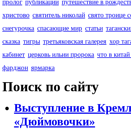
пролог
публикации
путешествие в рождест
христово
святитель николай
свято троице с
снегурочка
спасающие мир
статьи
тагански
сказка
тигры
третьяковская галерея
хор таг
кабинет
церковь ильии пророка
что в китай
фарджон
ярмарка
Поиск по сайту
Выступление в Кремл
«Дюймовочки»