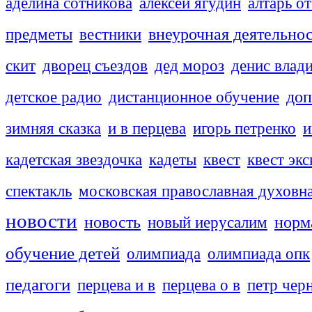
аделина сотникова
алексей ягудин
алтарь о
внеурочная деятельно
предметы
вестники
скит
дворец съездов
дед мороз
денис влад
доп
детское радио
дистанционное обучение
зимняя сказка
и в перцева
игорь петренко
и
кадетская звездочка
кадеты
квест
квест эк
спектакль
московская православная духовн
новости
новость
новый иерусалим
норм
обучение детей
олимпиада
олимпиада опк
педагоги
перцева и в
перцева о в
петр чер