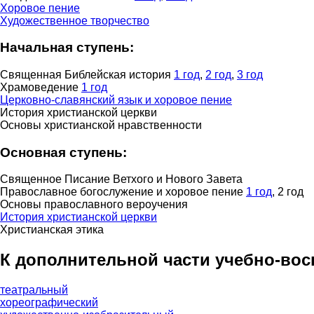
Хоровое пение
Художественное творчество
Начальная ступень:
Священная Библейская история
1 год
,
2 год
,
3 год
Храмоведение
1 год
Церковно-славянский язык и хоровое пение
История христианской церкви
Основы христианской нравственности
Основная ступень:
Священное Писание Ветхого и Нового Завета
Православное богослужение и хоровое пение
1 год
, 2 год
Основы православного вероучения
История христианской церкви
Христианская этика
К дополнительной части учебно-вос
театральный
хореографический