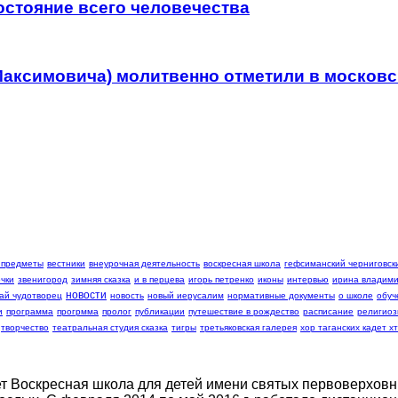
остояние всего человечества
Максимовича) молитвенно отметили в москов
 предметы
вестники
внеурочная деятельность
воскресная школа
гефсиманский черниговски
чки
звенигород
зимняя сказка
и в перцева
игорь петренко
иконы
интервью
ирина владими
новости
ай чудотворец
новость
новый иерусалим
нормативные документы
о школе
обуч
и
программа
прогрмма
пролог
публикации
путешествие в рождество
расписание
религиоз
творчество
театральная студия сказка
тигры
третьяковская галерея
хор таганских кадет хт
т Воскресная школа для детей имени святых первоверховны