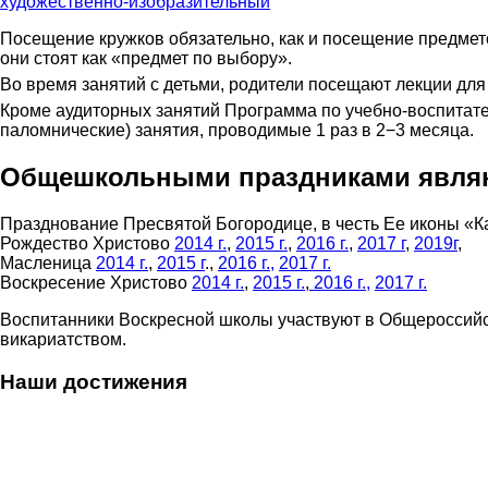
художественно-изобразительный
Посещение кружков обязательно, как и посещение предмето
они стоят как «предмет по выбору».
Во время занятий с детьми, родители посещают лекции дл
Кроме аудиторных занятий Программа по учебно-воспитате
паломнические) занятия, проводимые 1 раз в 2−3 месяца.
Общешкольными праздниками явля
Празднование Пресвятой Богородице, в честь Ее иконы «
Рождество Христово
2014 г.
,
2015 г.
,
2016 г.
,
2017 г
,
2019г
,
Масленица
2014 г.
,
2015 г
.,
2016 г.,
2017 г.
Воскресение Христово
2014 г.
,
2015 г.
,
2016 г.,
2017 г.
Воспитанники Воскресной школы участвуют в Общероссийс
викариатством.
Наши достижения