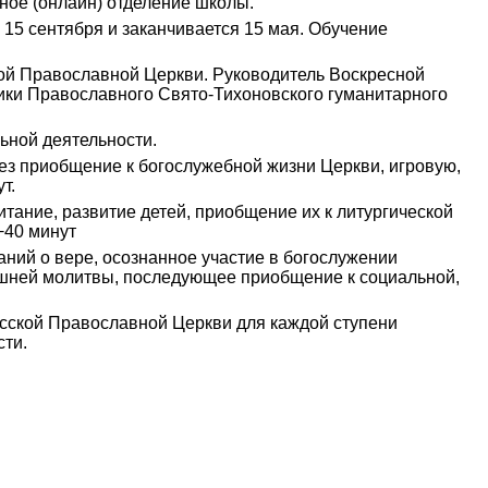
ное (онлайн) отделение школы.
 15 сентября и заканчивается 15 мая. Обучение
ой Православной Церкви. Руководитель Воскресной
кники Православного Свято-Тихоновского гуманитарного
ьной деятельности.
ез приобщение к богослужебной жизни Церкви, игровую,
т.
тание, развитие детей, приобщение их к литургической
−40 минут
аний o вере, осознанное участие в богослужении
шней молитвы, последующее приобщение к социальной,
усской Православной Церкви для каждой ступени
сти.