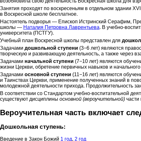
возобновила свою деятельность Воскресная школа для взро
Занятия проходят по воскресеньям в отдельном здании XVI
в Воскресной школе бесплатное.
Настоятель подворья — Епископ Истринский Серафим, Пре
школы —
Наталия Петровна Лаврентьева
. В учебно-воспи
университета (ПСТГУ).
Учебный план Воскресной школы представлен для
дошкол
Задачами
дошкольной ступени
(3−6 лет) являются право
творческую и развивающую деятельность, а также через в
Задачами
начальной ступени
(7−10 лет) являются обучен
жизни Церкви, обретение первичных навыков и начального
Задачами
основной ступени
(11−16 лет) являются обучен
и Таинствах Церкви, применение полученных знаний в по
молодежной деятельности прихода. Продолжительность за
В соответствии со Стандартом учебно-воспитательной деят
существуют дисциплины
основной (вероучительной)
части
Вероучительная часть включает сл
Дошкольная ступень:
Введение в Закон Божий
1 год
,
2 год