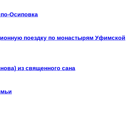
ипо-Осиповка
ционную поездку по монастырям Уфимской
нова) из священного сана
емьи