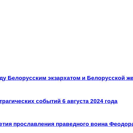
ду Белорусским экзархатом и Белорусской ж
трагических событий 6 августа 2024 года
летия прославления праведного воина Феодор