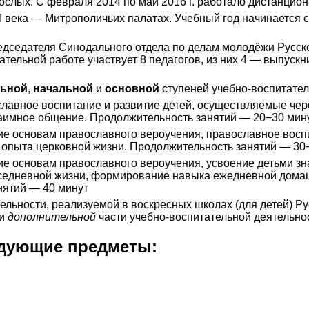
слых. С февраля 2014 по май 2016 г. работало дистанцион
I века — Митрополичьих палатах. Учебный год начинается с
дседателя Синодального отдела по делам молодёжи Русск
тательной работе участвует 8 педагогов, из них 4 — выпус
ьной
,
начальной
и
основной
ступеней учебно-воспитател
славное воспитание и развитие детей, осуществляемые чер
заимное общение. Продолжительность занятий — 20−30 мину
ие основам православного вероучения, православное воспи
 опыта церковной жизни. Продолжительность занятий — 30
ие основам православного вероучения, усвоение детьми зн
вседневной жизни, формирование навыка ежедневной дома
нятий — 40 минут
ельности, реализуемой в воскресных школах (для детей) Р
 и
дополнительной
части учебно-воспитательной деятельно
едующие предметы: