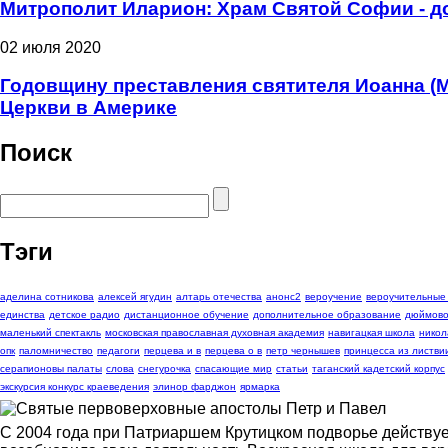
Митрополит Иларион: Храм Святой Софии - д
02 июля 2020
Годовщину преставления святителя Иоанна (
Церкви в Америке
Поиск
Тэги
аделина сотникова
алексей ягудин
алтарь отечества
анонс2
вероучение
вероучительные
единства
детское радио
дистанционное обучение
дополнительное образование
дюймово
маленький спектакль
московская православная духовная академия
навигацкая школа
никол
опк
паломничество
педагоги
перцева и в
перцева о в
петр чернышев
принцесса из листви
серапионовы палаты
слова
снегурочка
спасающие мир
статьи
таганский кадетский корпус
экскурсия конкурс краеведения
элинор фарджон
ярмарка
С 2004 года при Патриаршем Крутицком подворье действуе