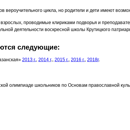
в вероучительного цикла, но родители и дети имеют возмож
я взрослых, проводимые клириками подворья и преподават
льной деятельности воскресной школы Крутицкого патриарш
ются следующие:
Казанская»
2013 г.
,
2014 г
.,
2015 г.
,
2016 г.
,
2018г
.
кой олимпиаде школьников по Основам православной культ