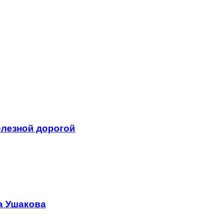
елезной дорогой
а Ушакова