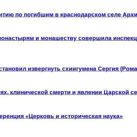
итию по погибшим в краснодарском селе Арх
 монастырям и монашеству совершила инспек
тановил извергнуть схиигумена Сергия (Рома
рях, клинической смерти и явлении Царской с
еренция «Церковь и историческая наука»