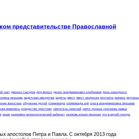
ском представительстве Православной
й скит
дворец съездов
дед мороз
денис владимирович хлебников
день народного
ровна перцева
кадетская звездочка
кадеты
квест
квест экскурсия
контакты
кремль
крутицы
ение взрослых
обучение детей
олимпиада
олимпиада опк
ольга владимировна перцева
ная живопись
рождество христово
святитель николай
свято троице сергиева лавра
к
храм
церковно археологический кабинет
церковь ильии пророка
что в китай городе
х апостолов Петра и Павла. С октября 2013 года