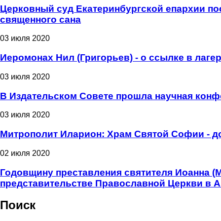
Церковный суд Екатеринбургской епархии пос
священного сана
03 июля 2020
Иеромонах Нил (Григорьев) - о ссылке в лаге
03 июля 2020
В Издательском Совете прошла научная конф
03 июля 2020
Митрополит Иларион: Храм Святой Софии - д
02 июля 2020
Годовщину преставления святителя Иоанна (
представительстве Православной Церкви в 
Поиск