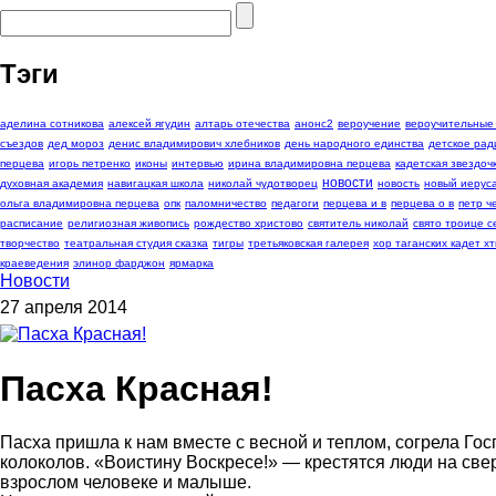
Тэги
аделина сотникова
алексей ягудин
алтарь отечества
анонс2
вероучение
вероучительные
съездов
дед мороз
денис владимирович хлебников
день народного единства
детское рад
перцева
игорь петренко
иконы
интервью
ирина владимировна перцева
кадетская звездоч
новости
духовная академия
навигацкая школа
николай чудотворец
новость
новый иерус
ольга владимировна перцева
опк
паломничество
педагоги
перцева и в
перцева о в
петр 
расписание
религиозная живопись
рождество христово
святитель николай
свято троице с
творчество
театральная студия сказка
тигры
третьяковская галерея
хор таганских кадет хт
краеведения
элинор фарджон
ярмарка
Новости
27 апреля 2014
Пасха Красная!
Пасха пришла к нам вместе с весной и теплом, согрела Г
колоколов. «Воистину Воскресе!» — крестятся люди на све
взрослом человеке и малыше.