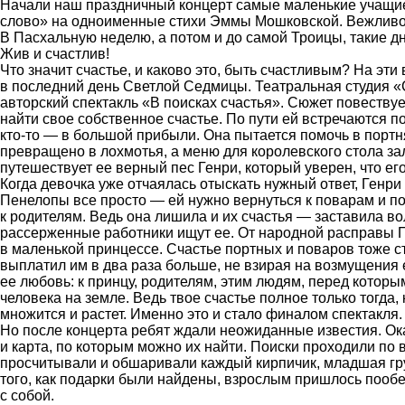
Начали наш праздничный концерт самые маленькие учащие
слово» на одноименные стихи Эммы Мошковской. Вежливое
В Пасхальную неделю, а потом и до самой Троицы, такие дни
Жив и счастлив!
Что значит счастье, и каково это, быть счастливым? На эт
в последний день Светлой Седмицы. Театральная студия 
авторский спектакль «В поисках счастья». Сюжет повеству
найти свое собственное счастье. По пути ей встречаются по
кто-то — в большой прибыли. Она пытается помочь в портня
превращено в лохмотья, а меню для королевского стола за
путешествует ее верный пес Генри, который уверен, что ег
Когда девочка уже отчаялась отыскать нужный ответ, Генри
Пенелопы все просто — ей нужно вернуться к поварам и по
к родителям. Ведь она лишила и их счастья — заставила в
рассерженные работники ищут ее. От народной расправы Пе
в маленькой принцессе. Счастье портных и поваров тоже с
выплатил им в два раза больше, не взирая на возмущения 
ее любовь: к принцу, родителям, этим людям, перед котор
человека на земле. Ведь твое счастье полное только тогда,
множится и растет. Именно это и стало финалом спектакля.
Но после концерта ребят ждали неожиданные известия. Ока
и карта, по которым можно их найти. Поиски проходили по
просчитывали и обшаривали каждый кирпичик, младшая гру
того, как подарки были найдены, взрослым пришлось пооб
с собой.