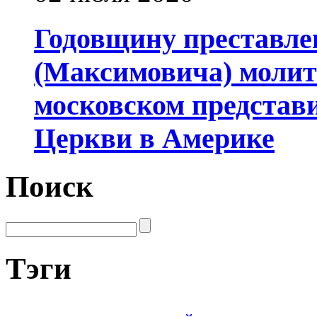
Годовщину преставле
(Максимовича) молит
московском представ
Церкви в Америке
Поиск
Тэги