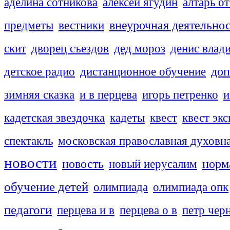
аделина сотникова
алексей ягудин
алтарь о
внеурочная деятельно
предметы
вестники
скит
дворец съездов
дед мороз
денис влад
доп
детское радио
дистанционное обучение
зимняя сказка
и в перцева
игорь петренко
и
кадетская звездочка
кадеты
квест
квест эк
спектакль
московская православная духовн
новости
новость
новый иерусалим
норм
обучение детей
олимпиада
олимпиада опк
педагоги
перцева и в
перцева о в
петр чер