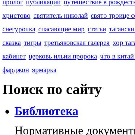
пролог
публикации
путешествие в рождест
христово
святитель николай
свято троице с
снегурочка
спасающие мир
статьи
тагански
сказка
тигры
третьяковская галерея
хор таг
кабинет
церковь ильии пророка
что в китай
фарджон
ярмарка
Поиск по сайту
Библиотека
Нормативные документ