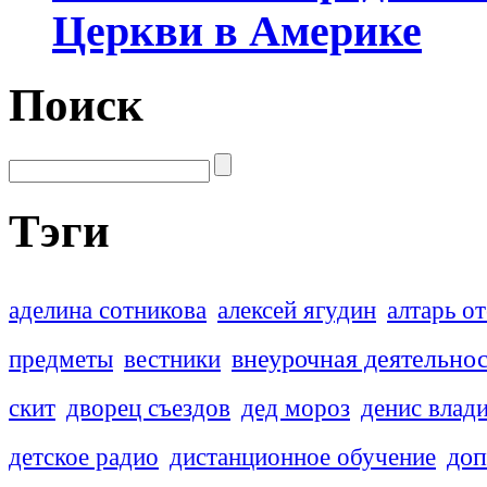
Церкви в Америке
Поиск
Тэги
аделина сотникова
алексей ягудин
алтарь о
внеурочная деятельно
предметы
вестники
скит
дворец съездов
дед мороз
денис влад
доп
детское радио
дистанционное обучение