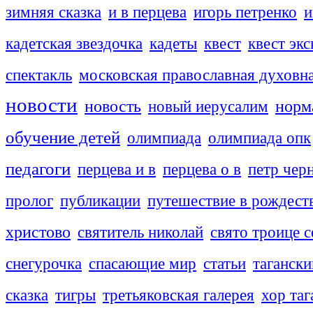
зимняя сказка
и в перцева
игорь петренко
и
кадетская звездочка
кадеты
квест
квест эк
спектакль
московская православная духовн
новости
новость
новый иерусалим
норм
обучение детей
олимпиада
олимпиада опк
педагоги
перцева и в
перцева о в
петр чер
пролог
публикации
путешествие в рождест
христово
святитель николай
свято троице с
снегурочка
спасающие мир
статьи
тагански
сказка
тигры
третьяковская галерея
хор таг