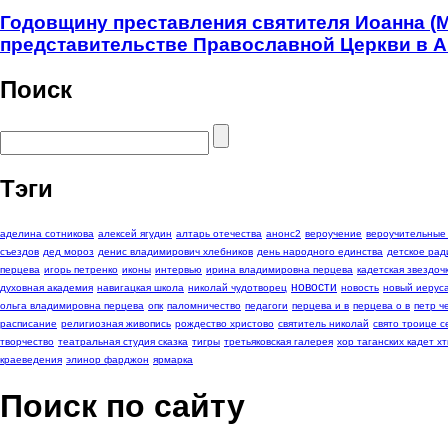
Годовщину преставления святителя Иоанна (
представительстве Православной Церкви в 
Поиск
Тэги
аделина сотникова
алексей ягудин
алтарь отечества
анонс2
вероучение
вероучительные
съездов
дед мороз
денис владимирович хлебников
день народного единства
детское рад
перцева
игорь петренко
иконы
интервью
ирина владимировна перцева
кадетская звездоч
новости
духовная академия
навигацкая школа
николай чудотворец
новость
новый иерус
ольга владимировна перцева
опк
паломничество
педагоги
перцева и в
перцева о в
петр 
расписание
религиозная живопись
рождество христово
святитель николай
свято троице с
творчество
театральная студия сказка
тигры
третьяковская галерея
хор таганских кадет хт
краеведения
элинор фарджон
ярмарка
Поиск по сайту