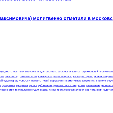
Максимовича) молитвенно отметили в москов
 предметы
вестники
внеурочная деятельность
воскресная школа
гефсиманский черниговски
чки
звенигород
зимняя сказка
и в перцева
игорь петренко
иконы
интервью
ирина владими
новости
ай чудотворец
новость
новый иерусалим
нормативные документы
о школе
обуч
и
программа
прогрмма
пролог
публикации
путешествие в рождество
расписание
религиоз
творчество
театральная студия сказка
тигры
третьяковская галерея
хор таганских кадет хт