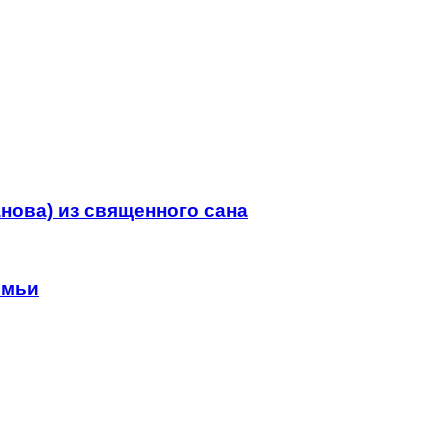
нова) из священного сана
емьи