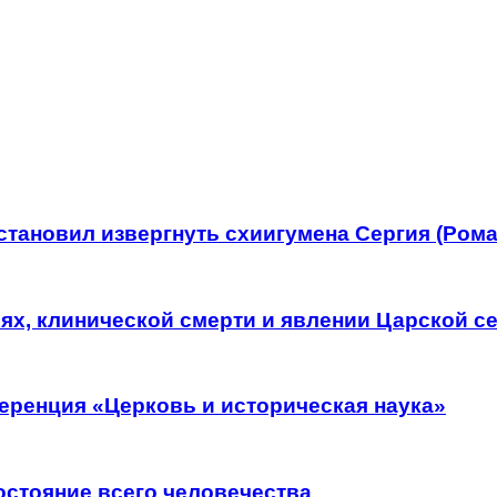
тановил извергнуть схиигумена Сергия (Рома
рях, клинической смерти и явлении Царской с
еренция «Церковь и историческая наука»
остояние всего человечества