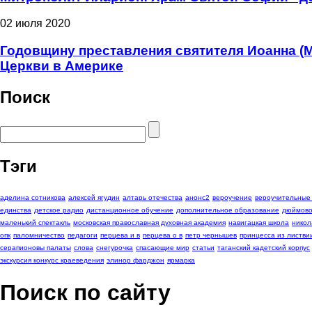
02 июля 2020
Годовщину преставления святителя Иоанна (
Церкви в Америке
Поиск
Тэги
аделина сотникова
алексей ягудин
алтарь отечества
анонс2
вероучение
вероучительные
единства
детское радио
дистанционное обучение
дополнительное образование
дюймово
маленький спектакль
московская православная духовная академия
навигацкая школа
никол
опк
паломничество
педагоги
перцева и в
перцева о в
петр чернышев
принцесса из листви
серапионовы палаты
слова
снегурочка
спасающие мир
статьи
таганский кадетский корпус
экскурсия конкурс краеведения
элинор фарджон
ярмарка
Поиск по сайту