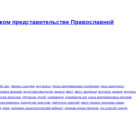
ском представительстве Православной
й скит
дворец съездов
дед мороз
денис владимирович хлебников
день народного
ровна перцева
кадетская звездочка
кадеты
квест
квест экскурсия
контакты
кремль
крутицы
ение взрослых
обучение детей
олимпиада
олимпиада опк
ольга владимировна перцева
ная живопись
рождество христово
святитель николай
свято троице сергиева лавра
к
храм
церковно археологический кабинет
церковь ильии пророка
что в китай городе