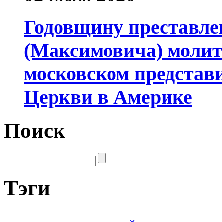
Годовщину преставле
(Максимовича) молит
московском представ
Церкви в Америке
Поиск
Тэги