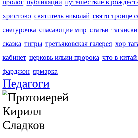
пролог
публикации
путешествие в рождест
христово
святитель николай
свято троице с
снегурочка
спасающие мир
статьи
тагански
сказка
тигры
третьяковская галерея
хор таг
кабинет
церковь ильии пророка
что в китай
фарджон
ярмарка
Педагоги