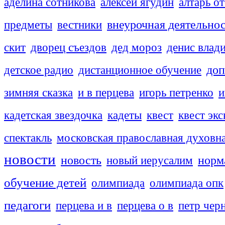
аделина сотникова
алексей ягудин
алтарь о
внеурочная деятельно
предметы
вестники
скит
дворец съездов
дед мороз
денис влад
доп
детское радио
дистанционное обучение
зимняя сказка
и в перцева
игорь петренко
и
кадетская звездочка
кадеты
квест
квест эк
спектакль
московская православная духовн
новости
новость
новый иерусалим
норм
обучение детей
олимпиада
олимпиада опк
педагоги
перцева и в
перцева о в
петр чер