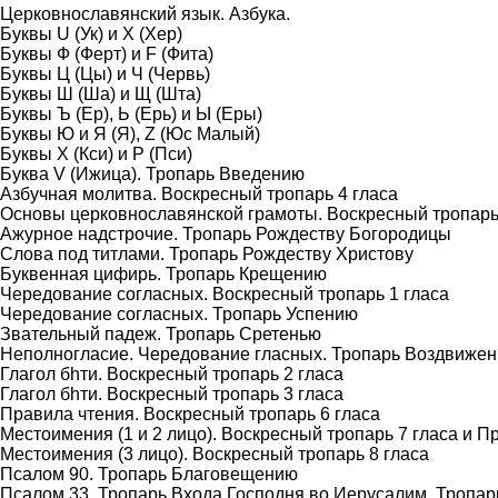
Церковнославянский язык. Азбука.
Буквы
U
(Ук) и
Х
(Хер)
Буквы
Ф
(Ферт) и
F
(Фита)
Буквы
Ц
(Цы) и
Ч
(Червь)
Буквы
Ш
(Ша) и
Щ
(Шта)
Буквы
Ъ
(Ер),
Ь
(Ерь) и
Ы
(Еры)
Буквы
Ю
и
Я
(Я),
Z
(Юс Малый)
Буквы
X
(Кси) и
P
(Пси)
Буква
V
(Ижица). Тропарь Введению
Азбучная молитва. Воскресный тропарь 4 гласа
Основы церковнославянской грамоты. Воскресный тропарь
Ажурное надстрочие. Тропарь Рождеству Богородицы
Слова под титлами. Тропарь Рождеству Христову
Буквенная цифирь. Тропарь Крещению
Чередование согласных. Воскресный тропарь 1 гласа
Чередование согласных. Тропарь Успению
Звательный падеж. Тропарь Сретенью
Неполногласие. Чередование гласных. Тропарь Воздвижен
Глагол бhти. Воскресный тропарь 2 гласа
Глагол бhти. Воскресный тропарь 3 гласа
Правила чтения. Воскресный тропарь 6 гласа
Местоимения (1 и 2 лицо). Воскресный тропарь 7 гласа и 
Местоимения (3 лицо). Воскресный тропарь 8 гласа
Псалом 90. Тропарь Благовещению
Псалом 33. Тропарь Входа Господня во Иерусалим. Тропар