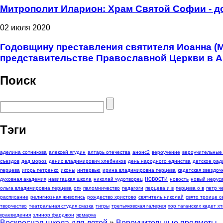
Митрополит Иларион: Храм Святой Софии - д
02 июля 2020
Годовщину преставления святителя Иоанна (
представительстве Православной Церкви в 
Поиск
Тэги
аделина сотникова
алексей ягудин
алтарь отечества
анонс2
вероучение
вероучительные
съездов
дед мороз
денис владимирович хлебников
день народного единства
детское рад
перцева
игорь петренко
иконы
интервью
ирина владимировна перцева
кадетская звездоч
новости
духовная академия
навигацкая школа
николай чудотворец
новость
новый иерус
ольга владимировна перцева
опк
паломничество
педагоги
перцева и в
перцева о в
петр 
расписание
религиозная живопись
рождество христово
святитель николай
свято троице с
творчество
театральная студия сказка
тигры
третьяковская галерея
хор таганских кадет хт
краеведения
элинор фарджон
ярмарка
Воскресная школа для детей
»
Вероучительные предметы