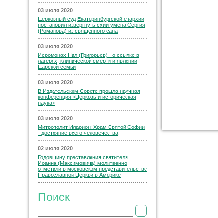
03 июля 2020
Церковный суд Екатеринбургской епархии
постановил извергнуть схиигумена Сергия
(Романова) из священного сана
03 июля 2020
Иеромонах Нил (Григорьев) - о ссылке в
лагерях, клинической смерти и явлении
Царской семьи
03 июля 2020
В Издательском Совете прошла научная
конференция «Церковь и историческая
наука»
03 июля 2020
Митрополит Иларион: Храм Святой Софии
- достояние всего человечества
02 июля 2020
Годовщину преставления святителя
Иоанна (Максимовича) молитвенно
отметили в московском представительстве
Православной Церкви в Америке
Поиск