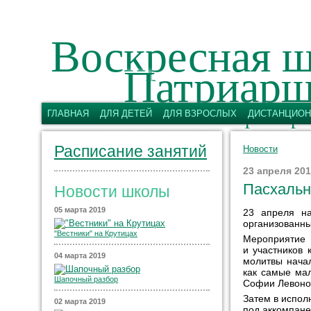
Воскресная ш
Патриарш
имени святых первоверх
ГЛАВНАЯ
ДЛЯ ДЕТЕЙ
ДЛЯ ВЗРОСЛЫХ
ДИСТАНЦИОН
Расписание занятий
Новости
23 апреля 20
Пасхальн
Новости школы
05 марта 2019
23 апреля на
организованны
"Вестники" на Крутицах
Мероприятие
и участников 
04 марта 2019
молитвы нача
как самые мал
Шапочный разбор
Софии Левоно
Затем в испол
02 марта 2019
под аккомпане