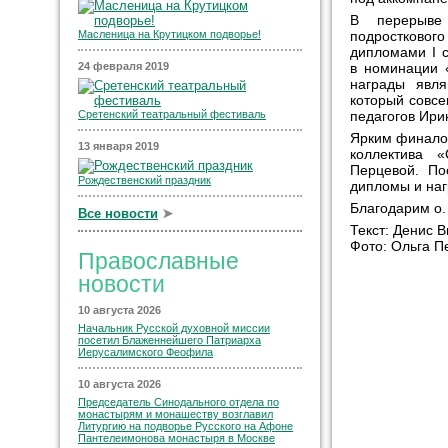
В перерыве 
подростково
Масленица на Крутицком подворье!
дипломами I с
24 февраля 2019
в номинации 
награды явля
который совсе
Сретенский театральный фестиваль
педагогов Ир
Ярким финалом
13 января 2019
коллектива 
Перцевой. По
Рождественский праздник
дипломы и наг
Благодарим о.
Все новости
➤
Текст: Денис В
Фото: Ольга П
Православные
новости
10 августа 2026
Начальник Русской духовной миссии
посетил Блаженнейшего Патриарха
Иерусалимского Феофила
10 августа 2026
Председатель Синодального отдела по
монастырям и монашеству возглавил
Литургию на подворье Русского на Афоне
Пантелеимонова монастыря в Москве