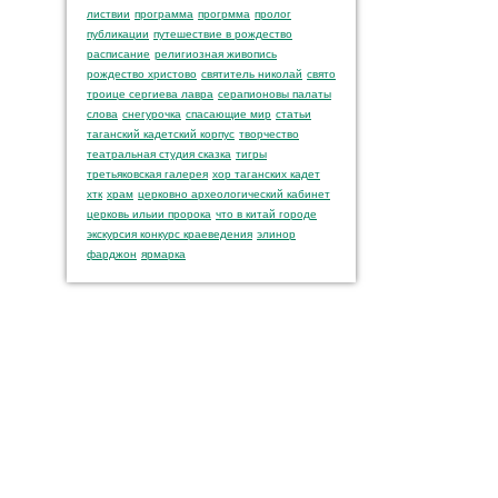
листвии
программа
прогрмма
пролог
публикации
путешествие в рождество
расписание
религиозная живопись
рождество христово
святитель николай
свято
троице сергиева лавра
серапионовы палаты
слова
снегурочка
спасающие мир
статьи
таганский кадетский корпус
творчество
театральная студия сказка
тигры
третьяковская галерея
хор таганских кадет
хтк
храм
церковно археологический кабинет
церковь ильии пророка
что в китай городе
экскурсия конкурс краеведения
элинор
фарджон
ярмарка