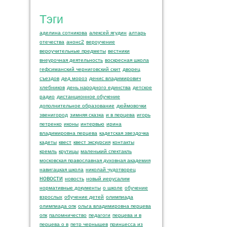
Тэги
аделина сотникова
алексей ягудин
алтарь
отечества
анонс2
вероучение
вероучительные предметы
вестники
внеурочная деятельность
воскресная школа
гефсиманский черниговский скит
дворец
съездов
дед мороз
денис владимирович
хлебников
день народного единства
детское
радио
дистанционное обучение
дополнительное образование
дюймовочки
звенигород
зимняя сказка
и в перцева
игорь
петренко
иконы
интервью
ирина
владимировна перцева
кадетская звездочка
кадеты
квест
квест экскурсия
контакты
кремль
крутицы
маленький спектакль
московская православная духовная академия
навигацкая школа
николай чудотворец
новости
новость
новый иерусалим
нормативные документы
о школе
обучение
взрослых
обучение детей
олимпиада
олимпиада опк
ольга владимировна перцева
опк
паломничество
педагоги
перцева и в
перцева о в
петр чернышев
принцесса из