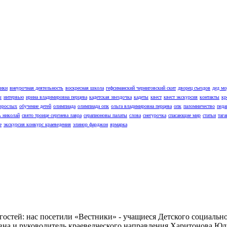
ники
внеурочная деятельность
воскресная школа
гефсиманский черниговский скит
дворец съездов
дед мо
ы
интервью
ирина владимировна перцева
кадетская звездочка
кадеты
квест
квест экскурсия
контакты
кр
взрослых
обучение детей
олимпиада
олимпиада опк
ольга владимировна перцева
опк
паломничество
педа
ь николай
свято троице сергиева лавра
серапионовы палаты
слова
снегурочка
спасающие мир
статьи
тага
е
экскурсия конкурс краеведения
элинор фарджон
ярмарка
 гостей: нас посетили «Вестники» - учащиеся Детского социаль
на и руководитель краеведческого направления Харитонова Юл