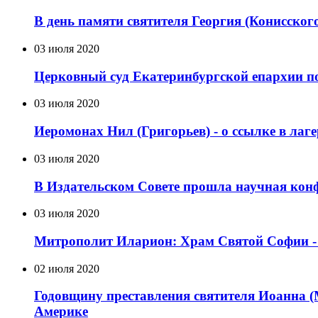
В день памяти святителя Георгия (Конисског
03 июля 2020
Церковный суд Екатеринбургской епархии по
03 июля 2020
Иеромонах Нил (Григорьев) - о ссылке в лаг
03 июля 2020
В Издательском Совете прошла научная кон
03 июля 2020
Митрополит Иларион: Храм Святой Софии - д
02 июля 2020
Годовщину преставления святителя Иоанна (
Америке