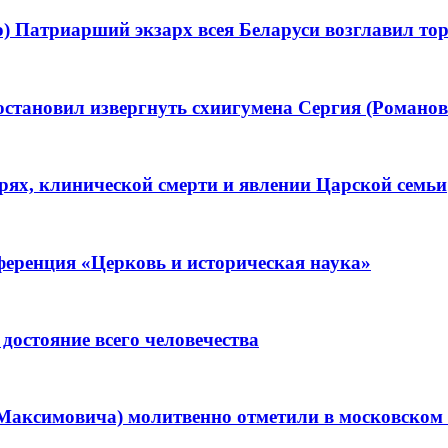
о) Патриарший экзарх всея Беларуси возглавил то
становил извергнуть схиигумена Сергия (Романова
ерях, клинической смерти и явлении Царской семьи
ференция «Церковь и историческая наука»
остояние всего человечества
Максимовича) молитвенно отметили в московском 