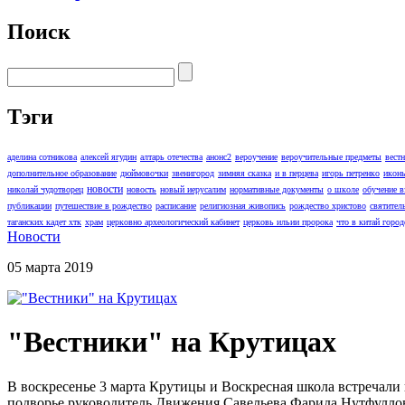
Поиск
Тэги
аделина сотникова
алексей ягудин
алтарь отечества
анонс2
вероучение
вероучительные предметы
вест
дополнительное образование
дюймовочки
звенигород
зимняя сказка
и в перцева
игорь петренко
икон
новости
николай чудотворец
новость
новый иерусалим
нормативные документы
о школе
обучение 
публикации
путешествие в рождество
расписание
религиозная живопись
рождество христово
святител
таганских кадет хтк
храм
церковно археологический кабинет
церковь ильии пророка
что в китай город
Новости
05 марта 2019
"Вестники" на Крутицах
В воскресенье 3 марта Крутицы и Воскресная школа встречали
подворье руководитель Движения Савельева Фарида Нутфуллов