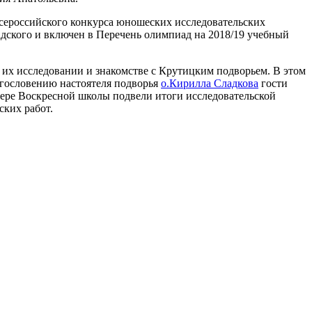
Всероссийского конкурса юношеских исследовательских
адского
и включен в Перечень олимпиад на 2018/19 учебный
их исследовании и знакомстве с Крутицким подворьем. В этом
лагословению настоятеля подворья
о.Кирилла Сладкова
гости
ере Воскресной школы подвели итоги исследовательской
ских работ.