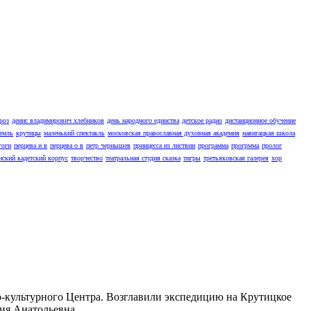
роз
денис владимирович хлебников
день народного единства
детское радио
дистанционное обучение
емль
крутицы
маленький спектакль
московская православная духовная академия
навигацкая школа
гоги
перцева и в
перцева о в
петр чернышев
принцесса из листвии
программа
прогрмма
пролог
нский кадетский корпус
творчество
театральная студия сказка
тигры
третьяковская галерея
хор
но-культурного Центра. Возглавили экспедицию на Крутицкое
ия Анатольевна.