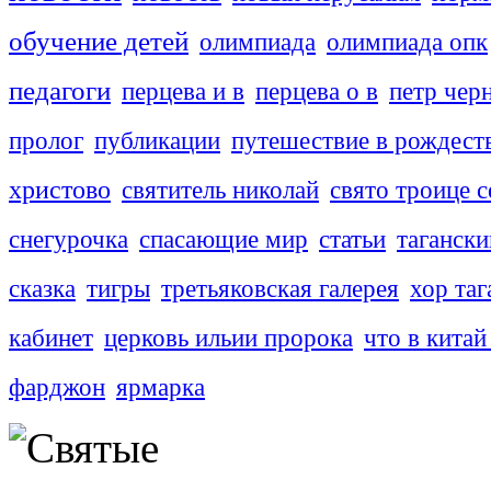
обучение детей
олимпиада
олимпиада опк
педагоги
перцева и в
перцева о в
петр чер
пролог
публикации
путешествие в рождест
христово
святитель николай
свято троице с
снегурочка
спасающие мир
статьи
тагански
сказка
тигры
третьяковская галерея
хор таг
кабинет
церковь ильии пророка
что в китай
фарджон
ярмарка