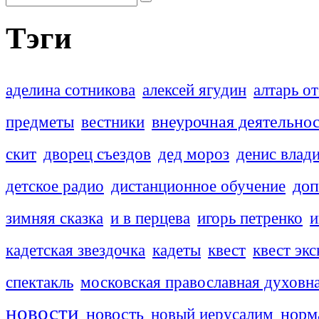
Тэги
аделина сотникова
алексей ягудин
алтарь о
внеурочная деятельно
предметы
вестники
скит
дворец съездов
дед мороз
денис влад
доп
детское радио
дистанционное обучение
зимняя сказка
и в перцева
игорь петренко
и
кадетская звездочка
кадеты
квест
квест эк
спектакль
московская православная духовн
новости
новость
новый иерусалим
норм