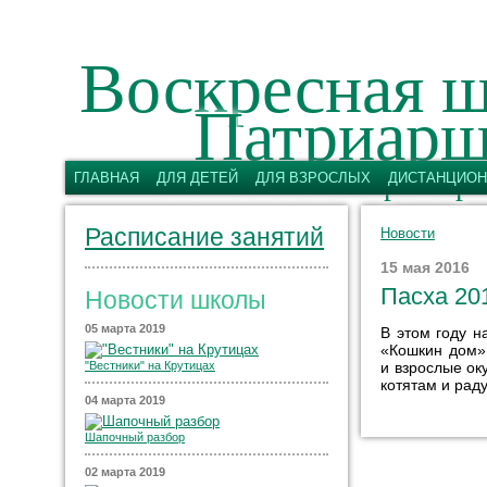
Воскресная ш
Патриарш
имени святых первоверх
ГЛАВНАЯ
ДЛЯ ДЕТЕЙ
ДЛЯ ВЗРОСЛЫХ
ДИСТАНЦИОН
Расписание занятий
Новости
15 мая 2016
Пасха 20
Новости школы
05 марта 2019
В этом году н
«Кошкин дом»,
и взрослые ок
"Вестники" на Крутицах
котятам и рад
04 марта 2019
Шапочный разбор
02 марта 2019