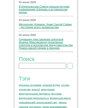
03 июля 2020
В Издательском Совете прошла научная
конференция «Церковь и историческая
наука»
03 июля 2020
Митрополит Иларион: Храм Святой Софии
- достояние всего человечества
02 июля 2020
Годовщину преставления святителя
Иоанна (Максимовича) молитвенно
отметили в московском представительстве
Православной Церкви в Америке
Поиск
Тэги
аделина сотникова
алексей ягудин
алтарь
отечества
анонс2
вероучение
вероучительные предметы
вестники
внеурочная деятельность
воскресная школа
гефсиманский черниговский скит
дворец
съездов
дед мороз
денис владимирович