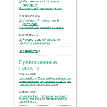
Масленица на Крутицком подворье!
24 февраля 2019
Сретенский театральный фестиваль
13 января 2019
Рождественский праздник
Все новости
➤
Православные
новости
03 июля 2020
Церковный суд Екатеринбургской епархии
постановил извергнуть схиигумена Сергия
(Романова) из священного сана
03 июля 2020
Иеромонах Нил (Григорьев) - о ссылке в
лагерях, клинической смерти и явлении
Царской семьи