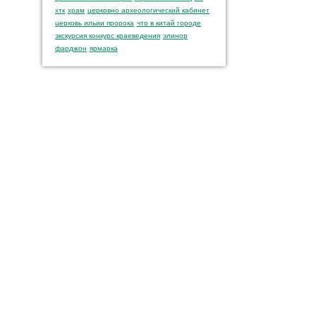
хтк
храм
церковно археологический кабинет
церковь ильии пророка
что в китай городе
экскурсия конкурс краеведения
элинор
фарджон
ярмарка