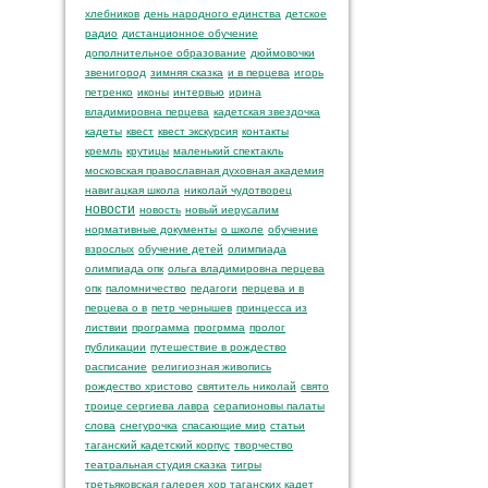
хлебников
день народного единства
детское
радио
дистанционное обучение
дополнительное образование
дюймовочки
звенигород
зимняя сказка
и в перцева
игорь
петренко
иконы
интервью
ирина
владимировна перцева
кадетская звездочка
кадеты
квест
квест экскурсия
контакты
кремль
крутицы
маленький спектакль
московская православная духовная академия
навигацкая школа
николай чудотворец
новости
новость
новый иерусалим
нормативные документы
о школе
обучение
взрослых
обучение детей
олимпиада
олимпиада опк
ольга владимировна перцева
опк
паломничество
педагоги
перцева и в
перцева о в
петр чернышев
принцесса из
листвии
программа
прогрмма
пролог
публикации
путешествие в рождество
расписание
религиозная живопись
рождество христово
святитель николай
свято
троице сергиева лавра
серапионовы палаты
слова
снегурочка
спасающие мир
статьи
таганский кадетский корпус
творчество
театральная студия сказка
тигры
третьяковская галерея
хор таганских кадет