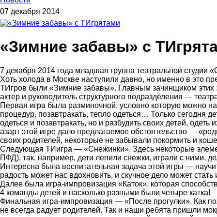
07 декабря 2014
«Зимние забавы» с ТИгрят
7 декабря 2014 года младшая группа театральной студии 
Хоть холода в Москве наступили давно, но именно в это п
ТИгров были «Зимние забавы». Главным зачинщиком этих 
актер и руководитель структурного подразделения — театр
Первая игра была разминочной, условно которую можно наз
процедур, позавтракать, тепло одеться… Только сегодня де
одеться и позавтракать, но и разбудить своих детей, одет
азарт этой игре дало предлагаемое обстоятельство — «род
своих родителей, некоторые не забывали покормить и кошеч
Следующая ТИигра — «Снежинки». Здесь некоторые элеме
ПФД), так, например, дети лепили снежки, играли с ними, д
Интересна была воспитательная задача этой игры — научит
радость может нас вдохновить, и скучное дело может стать
Далее была игра-импровизация «Каток», которая способс
4 команды детей и насколько разными были четыре катка!
Финальная игра-импровизация — «После прогулки». Как по
не всегда радует родителей. Так и наши ребята пришли мок