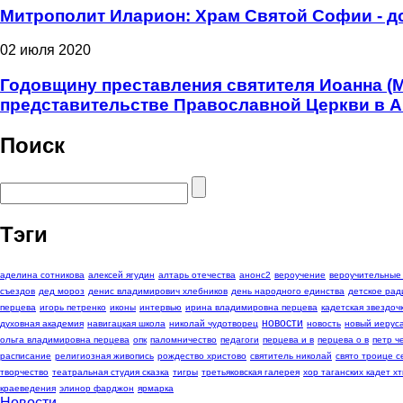
Митрополит Иларион: Храм Святой Софии - д
02 июля 2020
Годовщину преставления святителя Иоанна (
представительстве Православной Церкви в 
Поиск
Тэги
аделина сотникова
алексей ягудин
алтарь отечества
анонс2
вероучение
вероучительные
съездов
дед мороз
денис владимирович хлебников
день народного единства
детское рад
перцева
игорь петренко
иконы
интервью
ирина владимировна перцева
кадетская звездоч
новости
духовная академия
навигацкая школа
николай чудотворец
новость
новый иерус
ольга владимировна перцева
опк
паломничество
педагоги
перцева и в
перцева о в
петр 
расписание
религиозная живопись
рождество христово
святитель николай
свято троице с
творчество
театральная студия сказка
тигры
третьяковская галерея
хор таганских кадет хт
краеведения
элинор фарджон
ярмарка
Новости